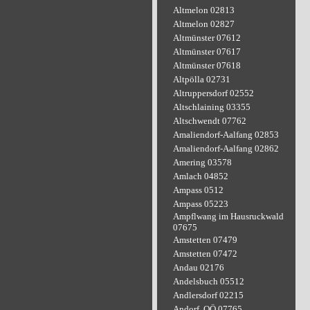
Altmelon 02813
Altmelon 02827
Altmünster 07612
Altmünster 07617
Altmünster 07618
Altpölla 02731
Altruppersdorf 02552
Altschlaining 03355
Altschwendt 07762
Amaliendorf-Aalfang 02853
Amaliendorf-Aalfang 02862
Amering 03578
Amlach 04852
Ampass 0512
Ampass 05223
Ampflwang im Hausruckwald
07675
Amstetten 07479
Amstetten 07472
Andau 02176
Andelsbuch 05512
Andlersdorf 02215
Andorf, OÖ 07765