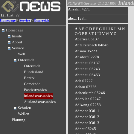
Inland
PCNEWS-Service
21.12.1996
Anzahl: 4271
12..
Hist..
??..
abc...
123...
>
>
Homepage
Service
Österreich
A
Ä
B
C
D
E
F
G
H
I
J
K
L
M
N
Homepage
O
Ö
P
R
S
T
U
Ü
V
W
Y
Z
Inside
Abersee 06137
About
Abfaltersbach 04846
Service
Absam 05223
Welt
Absdorf 02278
Österreich
Abtenau 06137
Österreich
Abtenau 06243
Bundesland
Abtenau 06463
Bezirk
Ach 07727
Gemeinde
Achau 02236
Postleitzahlen
Achenkirch 05246
Inlandsvorwahlen
Aderklaa 02247
Auslandsvorwahlen
Adlwang 07258
Schulen
Admont 03611
Wellen
Admont 03612
Planung
Admont 03613
Adnet 06245