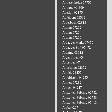
Antiesenhofen 07759
Antigua +1-809
Apetlon 02175
Apfelberg 03512
Arbesbach 02813
Arbing 07262
Arbing 07264
Arbing 07269
Ardagger Markt 07479
Ardagger Stift 07472
Ardning 03612
Argentinien +54
Armenien +7
Armschlag 02872
Arnfels 03455
Arnoldstein 04255
Arnreit 07282
Arriach 04247
Artstetten-Pöbring 02752
Artstetten-Pöbring 02758
Artstetten-Pöbring 07413
Aruba +297