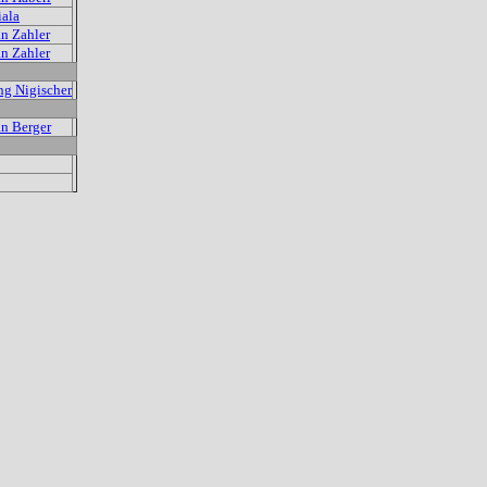
iala
an Zahler
an Zahler
g Nigischer
an Berger