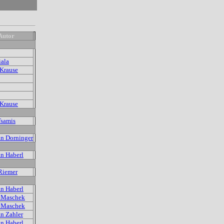
Autor
iala
Krause
Krause
Tsamis
an Dorninger
an Haberl
Riemer
an Haberl
 Maschek
 Maschek
an Zahler
an Haberl