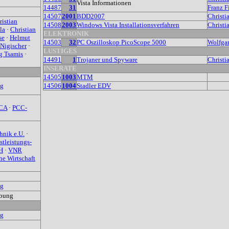
Vista Informationen
14487
31
Franz F
14507
2001
BDD2007
Christi
ristian
14508
2003
Windows Vista Installationsverfahren
Christi
la
·
Christian
ELEKTRONIK
se
·
Helmut
14503
32
PC Oszilloskop PicoScope 5000
Wolfgan
Nigischer
·
LUSTIGES
g Tsamis
·
14491
1
Trojaner und Spyware
Christi
INSERATE
14505
1003
MTM
ag
14506
1004
Stadler EDV
CA
·
PCC-
hnik e.U.
·
leistungs-
H
·
VNR
he Wirtschaft
ag
rbung
ag