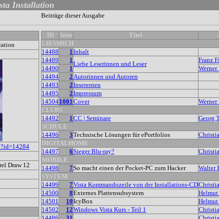
ta Installation
Beiträge dieser Ausgabe
ID
Seite
Titel
LIESMICH
lation
14488
1
Inhalt
14489
1
Franz F
Liebe Leserinnen und Leser
14490
1
Werner 
14494
2
Autorinnen und Autoren
14493
2
Inserenten
14495
2
Impressum
14504
1001
Cover
Werner 
CLUBS
14492
1
CC | Seminare
Georg 
SCHULE
14496
3
Technische Lösungen für ePortfolios
Christi
DIGITALHOME
t?id=14284
14497
6
Sieger Blu-ray?
Christi
MOBILE
rel Draw 12
14498
7
So macht einen der Pocket-PC zum Hacker
Walter 
SYSTEM
14499
7
Vista Kommandozeile von der Installations-CD
Christi
14500
8
Externes Plattensubsystem
Helmut
14501
10
IcyBox
Helmut
14502
12
Windows Vista Kurs - Teil 1
Christi
14486
31
Christi