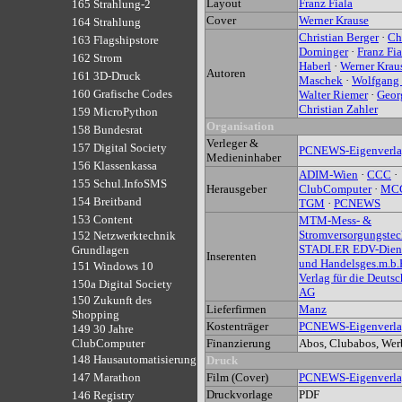
Layout
Franz Fiala
165 Strahlung-2
Cover
Werner Krause
164 Strahlung
Christian Berger
·
Ch
163 Flagshipstore
Dorninger
·
Franz Fia
162 Strom
Haberl
·
Werner Krau
Autoren
161 3D-Druck
Maschek
·
Wolfgang 
160 Grafische Codes
Walter Riemer
·
Geor
Christian Zahler
159 MicroPython
Organisation
158 Bundesrat
Verleger &
157 Digital Society
PCNEWS-Eigenverl
Medieninhaber
156 Klassenkassa
ADIM-Wien
·
CCC
·
155 Schul.InfoSMS
Herausgeber
ClubComputer
·
MC
154 Breitband
TGM
·
PCNEWS
153 Content
MTM-Mess- &
Stromversorgungstec
152 Netzwerktechnik
STADLER EDV-Dienst
Grundlagen
Inserenten
und Handelsges.m.b.
151 Windows 10
Verlag für die Deutsc
150a Digital Society
AG
150 Zukunft des
Lieferfirmen
Manz
Shopping
Kostenträger
PCNEWS-Eigenverl
149 30 Jahre
Finanzierung
Abos, Clubabos, We
ClubComputer
148 Hausautomatisierung
Druck
Film (Cover)
PCNEWS-Eigenverl
147 Marathon
Druckvorlage
PDF
146 Registry