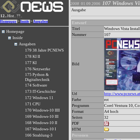
107 Windows Vis
2008
01.09.2006
Ausgabe
12..
Hist..
??..
>
>
Homepage
Inside
Ausgaben
Entwurf
Titel
Windows Vista Instal
Homepage
Nummer
107
Inside
Ausgaben
179 38 Jahre PCNEWS
178 KI II
177 KI
Bild
176 Netzwerke
175 Python &
Digitaltechnik
174 Software
173 IT-Geschichte
Url
http://www.pcnews.a
172 Windows 11
Farbe
rot
171 CPU
Programm
Corel Ventura 10, Co
170 Windows-10 IIII
Format
A4 hoch
169 Windows-10 III
Seiten
32
168 Windows-10 II
PDF
167 Windows-10 I
HTM
Personen
166 Strahlung-3