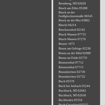
Bromberg, NÖ 02629
Bruck am Ziller 05288
Bruck an der
Großglocknerstraße 06545
Bruck an der Mur 03862
Brückl 04214
Bruckneudorf 02162
Bruck-Waasen 07733
Bruck-Waasen 07276
Brunei +673
Brunn am Gebirge 02236
Brunn an der Wild 02989
Brunn im Felde 02735
Brunnenthal 07712
Brunnenthal 07713
Brunnkirchen 02739
Brunnkirchen 02732
Buch 05579
Buch bei Jenbach 05244
Buchbach, NÖ 02662
Buchbach, NÖ 02630
Buchboden 05554
Buch-Geiseldorf 03332