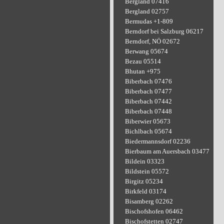
Bergland 07416
Bergland 02757
Bermudas +1-809
Berndorf bei Salzburg 06217
Berndorf, NÖ 02672
Berwang 05674
Bezau 05514
Bhutan +975
Biberbach 07476
Biberbach 07477
Biberbach 07442
Biberbach 07448
Biberwier 05673
Bichlbach 05674
Biedermannsdorf 02236
Bierbaum am Auersbach 03477
Bildein 03323
Bildstein 05572
Birgitz 05234
Birkfeld 03174
Bisamberg 02262
Bischofshofen 06462
Bischofstetten 02747