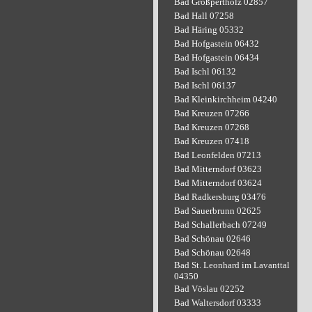
Bad Großpertholz 02857
Bad Hall 07258
Bad Häring 05332
Bad Hofgastein 06432
Bad Hofgastein 06434
Bad Ischl 06132
Bad Ischl 06137
Bad Kleinkirchheim 04240
Bad Kreuzen 07266
Bad Kreuzen 07268
Bad Kreuzen 07418
Bad Leonfelden 07213
Bad Mitterndorf 03623
Bad Mitterndorf 03624
Bad Radkersburg 03476
Bad Sauerbrunn 02625
Bad Schallerbach 07249
Bad Schönau 02646
Bad Schönau 02648
Bad St. Leonhard im Lavanttal
04350
Bad Vöslau 02252
Bad Waltersdorf 03333