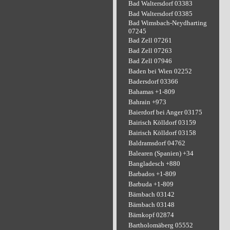
Bad Waltersdorf 03383
Bad Waltersdorf 03385
Bad Wimsbach-Neydharting
07245
Bad Zell 07261
Bad Zell 07263
Bad Zell 07946
Baden bei Wien 02252
Badersdorf 03366
Bahamas +1-809
Bahrain +973
Baierdorf bei Anger 03175
Bairisch Kölldorf 03159
Bairisch Kölldorf 03158
Baldramsdorf 04762
Balearen (Spanien) +34
Bangladesch +880
Barbados +1-809
Barbuda +1-809
Bärnbach 03142
Bärnbach 03148
Bärnkopf 02874
Bartholomäberg 05552