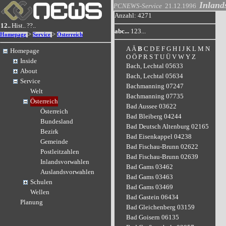
Inland
PCNEWS-Service
21.12.1996
Anzahl: 4271
12..
Hist..
??..
abc...
123...
>
>
Homepage
Service
Österreich
A
Ä
B
C
D
E
F
G
H
I
J
K
L
M
N
Homepage
O
Ö
P
R
S
T
U
Ü
V
W
Y
Z
Inside
Bach, Lechtal 05633
About
Bach, Lechtal 05634
Service
Bachmanning 07247
Welt
Bachmanning 07735
Österreich
Bad Aussee 03622
Österreich
Bad Bleiberg 04244
Bundesland
Bad Deutsch Altenburg 02165
Bezirk
Bad Eisenkappel 04238
Gemeinde
Bad Fischau-Brunn 02622
Postleitzahlen
Bad Fischau-Brunn 02639
Inlandsvorwahlen
Bad Gams 03462
Auslandsvorwahlen
Bad Gams 03463
Schulen
Bad Gams 03469
Wellen
Bad Gastein 06434
Planung
Bad Gleichenberg 03159
Bad Goisern 06135