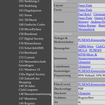
Personen
165 Strahlung-2
Layout
Franz Fiala
164 Strahlung
Cover
Franz Fiala
163 Flagshipstore
Paul Belcl
·
Christia
162 Strom
Franz Fiala
·
Günter H
161 3D-Druck
Autoren
Illsinger
·
Andreas Pr
160 Grafische Codes
Walter Riemer
·
Mart
Weissenböck
159 MicroPython
Organisation
158 Bundesrat
Verleger &
157 Digital Society
PCNEWS-Eigenverl
Medieninhaber
156 Klassenkassa
ADIM-Wien
·
ClubC
155 Schul.InfoSMS
Herausgeber
MCCA
·
PCNEWS
154 Breitband
MTM-Mess- &
153 Content
Inserenten
Stromversorgungstec
152 Netzwerktechnik
Ultraprint
Grundlagen
Lieferfirmen
Ultraprint
151 Windows 10
Kostenträger
PCNEWS-Eigenverl
150a Digital Society
Finanzierung
90% Verkauf, 10% W
150 Zukunft des
Druck
Shopping
Film (Cover)
PCNEWS-Eigenverl
149 30 Jahre
Druckvorlage
PDF
ClubComputer
Druckerei
Ultraprint
148 Hausautomatisierung
Verfahren
Bogenoffset
147 Marathon
Art
4c
146 Registry