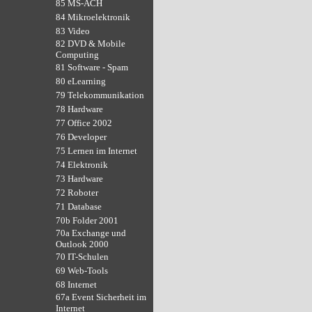
85 MS-ACH
84 Mikroelektronik
83 Video
82 DVD & Mobile
Computing
81 Software - Spam
80 eLearning
79 Telekommunikation
78 Hardware
77 Office 2002
76 Developer
75 Lernen im Internet
74 Elektronik
73 Hardware
72 Roboter
71 Database
70b Folder 2001
70a Exchange und
Outlook 2000
70 IT-Schulen
69 Web-Tools
68 Internet
67a Event Sicherheit im
Internet