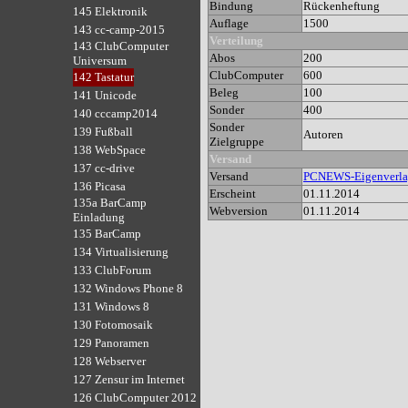
Bindung
Rückenheftung
145 Elektronik
Auflage
1500
143 cc-camp-2015
Verteilung
143 ClubComputer
Abos
200
Universum
ClubComputer
600
142 Tastatur
Beleg
100
141 Unicode
Sonder
400
140 cccamp2014
Sonder
139 Fußball
Autoren
Zielgruppe
138 WebSpace
Versand
137 cc-drive
Versand
PCNEWS-Eigenverl
136 Picasa
Erscheint
01.11.2014
135a BarCamp
Webversion
01.11.2014
Einladung
135 BarCamp
134 Virtualisierung
133 ClubForum
132 Windows Phone 8
131 Windows 8
130 Fotomosaik
129 Panoramen
128 Webserver
127 Zensur im Internet
126 ClubComputer 2012