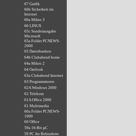
67 Grafik
66b Sicherheit im
Internet
66a Mikro 3
66 LINUX
65c Sonderausgabe
Microsoft
65a Folder PCNEWS-
2000
65 Datenbanken
64b Clubabend home
64a Mikro 2
64 Outlook
63a Clubabend Internet
63 Programmieren
62A Windows 2000
62 Telekom
61A Office 2000
61 Multimedia
60a Folder PCNEWS-
1999
60 Office
59a 16-Bit µC
59 PC für Behinderte