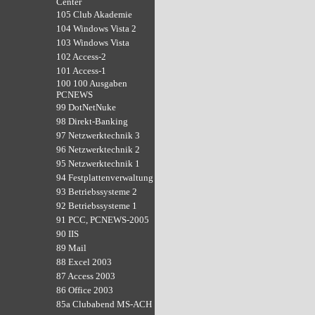
Center
105 Club Akademie
104 Windows Vista 2
103 Windows Vista
102 Access-2
101 Access-1
100 100 Ausgaben
PCNEWS
99 DotNetNuke
98 Direkt-Banking
97 Netzwerktechnik 3
96 Netzwerktechnik 2
95 Netzwerktechnik 1
94 Festplattenverwaltung
93 Betriebssysteme 2
92 Betriebssysteme 1
91 PCC, PCNEWS-2005
90 IIS
89 Mail
88 Excel 2003
87 Access 2003
86 Office 2003
85a Clubabend MS-ACH