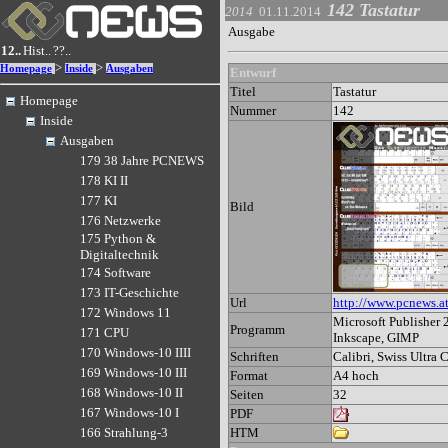
142 Tastatur
2014
01.11.2014
Ausgabe
12..
Hist..
??..
>
>
Homepage
Inside
Ausgaben
Entwurf
Titel
Tastatur
Homepage
Nummer
142
Inside
Ausgaben
179 38 Jahre PCNEWS
178 KI II
177 KI
Bild
176 Netzwerke
175 Python &
Digitaltechnik
174 Software
173 IT-Geschichte
Url
http://www.pcnews.a
172 Windows 11
Microsoft Publisher 
Programm
171 CPU
Inkscape, GIMP
170 Windows-10 IIII
Schriften
Calibri, Swiss Ultra
169 Windows-10 III
Format
A4 hoch
168 Windows-10 II
Seiten
32
167 Windows-10 I
PDF
HTM
166 Strahlung-3