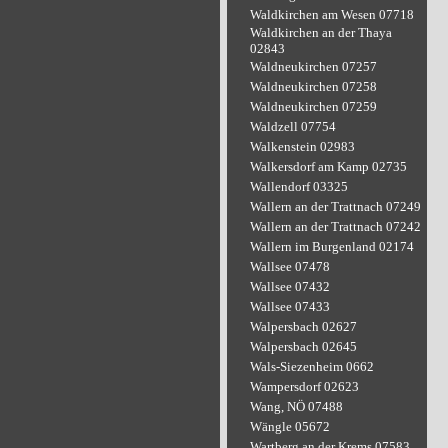
Waldkirchen am Wesen 07718
Waldkirchen an der Thaya
02843
Waldneukirchen 07257
Waldneukirchen 07258
Waldneukirchen 07259
Waldzell 07754
Walkenstein 02983
Walkersdorf am Kamp 02735
Wallendorf 03325
Wallern an der Trattnach 07249
Wallern an der Trattnach 07242
Wallern im Burgenland 02174
Wallsee 07478
Wallsee 07432
Wallsee 07433
Walpersbach 02627
Walpersbach 02645
Wals-Siezenheim 0662
Wampersdorf 02623
Wang, NÖ 07488
Wängle 05672
Wartberg an der Krems 07583