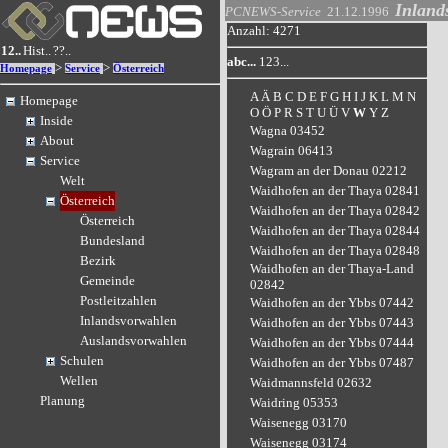
Inland
PCNEWS-Service
21.12.1996
Anzahl: 4271
12..
Hist..
??..
abc...
123...
>
>
Homepage
Service
Österreich
A
Ä
B
C
D
E
F
G
H
I
J
K
L
M
N
Homepage
O
Ö
P
R
S
T
U
Ü
V
W
Y
Z
Inside
Wagna 03452
About
Wagrain 06413
Service
Wagram an der Donau 02212
Welt
Waidhofen an der Thaya 02841
Österreich
Waidhofen an der Thaya 02842
Österreich
Waidhofen an der Thaya 02844
Bundesland
Waidhofen an der Thaya 02848
Bezirk
Waidhofen an der Thaya-Land
Gemeinde
02842
Postleitzahlen
Waidhofen an der Ybbs 07442
Inlandsvorwahlen
Waidhofen an der Ybbs 07443
Auslandsvorwahlen
Waidhofen an der Ybbs 07444
Schulen
Waidhofen an der Ybbs 07487
Wellen
Waidmannsfeld 02632
Planung
Waidring 05353
Waisenegg 03170
Waisenegg 03174