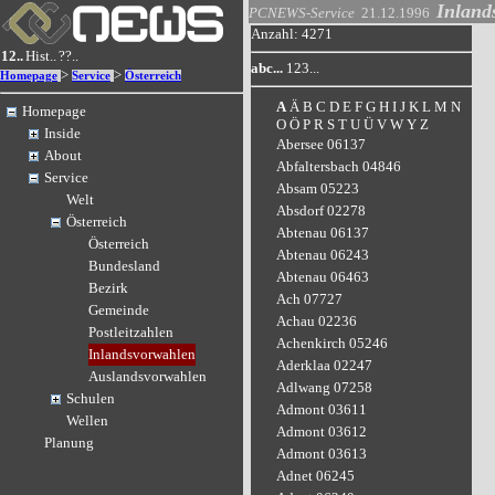
Inland
PCNEWS-Service
21.12.1996
Anzahl: 4271
12..
Hist..
??..
abc...
123...
>
>
Homepage
Service
Österreich
A
Ä
B
C
D
E
F
G
H
I
J
K
L
M
N
Homepage
O
Ö
P
R
S
T
U
Ü
V
W
Y
Z
Inside
Abersee 06137
About
Abfaltersbach 04846
Service
Absam 05223
Welt
Absdorf 02278
Österreich
Abtenau 06137
Österreich
Abtenau 06243
Bundesland
Abtenau 06463
Bezirk
Ach 07727
Gemeinde
Achau 02236
Postleitzahlen
Achenkirch 05246
Inlandsvorwahlen
Aderklaa 02247
Auslandsvorwahlen
Adlwang 07258
Schulen
Admont 03611
Wellen
Admont 03612
Planung
Admont 03613
Adnet 06245