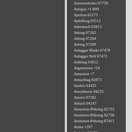
Antiesenhofen 07759
Antigua +1-809
Apetlon 02175
Apfelberg 03512
Arbesbach 02813
Arbing 07262
Arbing 07264
Arbing 07269
Ardagger Markt 07479
Ardagger Stift 07472
Ardning 03612
Argentinien +54
Armenien +7
Armschlag 02872
Arnfels 03455
Arnoldstein 04255
Arnreit 07282
Arriach 04247
Artstetten-Pöbring 02752
Artstetten-Pöbring 02758
Artstetten-Pöbring 07413
Aruba +297