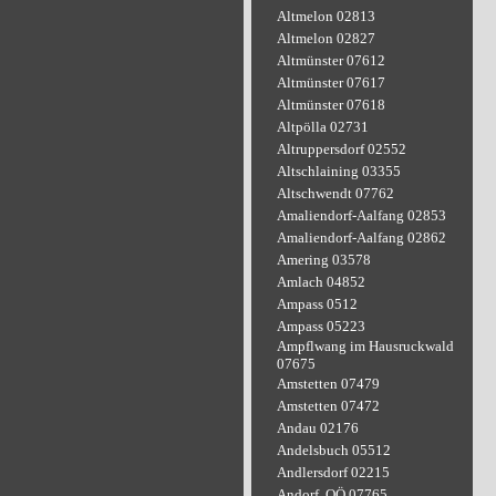
Altmelon 02813
Altmelon 02827
Altmünster 07612
Altmünster 07617
Altmünster 07618
Altpölla 02731
Altruppersdorf 02552
Altschlaining 03355
Altschwendt 07762
Amaliendorf-Aalfang 02853
Amaliendorf-Aalfang 02862
Amering 03578
Amlach 04852
Ampass 0512
Ampass 05223
Ampflwang im Hausruckwald
07675
Amstetten 07479
Amstetten 07472
Andau 02176
Andelsbuch 05512
Andlersdorf 02215
Andorf, OÖ 07765