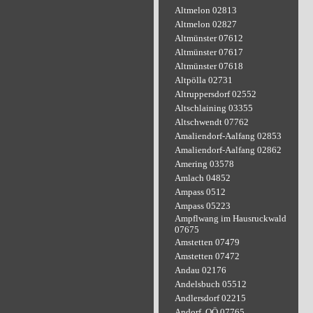
Altmelon 02813
Altmelon 02827
Altmünster 07612
Altmünster 07617
Altmünster 07618
Altpölla 02731
Altruppersdorf 02552
Altschlaining 03355
Altschwendt 07762
Amaliendorf-Aalfang 02853
Amaliendorf-Aalfang 02862
Amering 03578
Amlach 04852
Ampass 0512
Ampass 05223
Ampflwang im Hausruckwald
07675
Amstetten 07479
Amstetten 07472
Andau 02176
Andelsbuch 05512
Andlersdorf 02215
Andorf, OÖ 07765