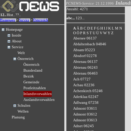
Inland
PCNEWS-Service
21.12.1996
Anzahl: 4271
12..
Hist..
??..
abc...
123...
>
>
Homepage
Service
Österreich
A
Ä
B
C
D
E
F
G
H
I
J
K
L
M
N
Homepage
O
Ö
P
R
S
T
U
Ü
V
W
Y
Z
Inside
Abersee 06137
About
Abfaltersbach 04846
Service
Absam 05223
Welt
Absdorf 02278
Österreich
Abtenau 06137
Österreich
Abtenau 06243
Bundesland
Abtenau 06463
Bezirk
Ach 07727
Gemeinde
Achau 02236
Postleitzahlen
Achenkirch 05246
Inlandsvorwahlen
Aderklaa 02247
Auslandsvorwahlen
Adlwang 07258
Schulen
Admont 03611
Wellen
Admont 03612
Planung
Admont 03613
Adnet 06245