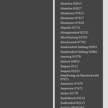
Altmelon 02813
Altmelon 02827
Altmünster 07612
Altmünster 07617
Altmünster 07618
Altpölla 02731
Altruppersdorf 02552
Altschlaining 03355
Altschwendt 07762
Amaliendorf-Aalfang 02853
Amaliendorf-Aalfang 02862
Amering 03578
Amlach 04852
Ampass 0512
Ampass 05223
Ampflwang im Hausruckwald
07675
Amstetten 07479
Amstetten 07472
Andau 02176
Andelsbuch 05512
Andlersdorf 02215
Andorf, OÖ 07765