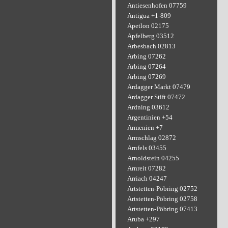
Antiesenhofen 07759
Antigua +1-809
Apetlon 02175
Apfelberg 03512
Arbesbach 02813
Arbing 07262
Arbing 07264
Arbing 07269
Ardagger Markt 07479
Ardagger Stift 07472
Ardning 03612
Argentinien +54
Armenien +7
Armschlag 02872
Arnfels 03455
Arnoldstein 04255
Arnreit 07282
Arriach 04247
Artstetten-Pöbring 02752
Artstetten-Pöbring 02758
Artstetten-Pöbring 07413
Aruba +297