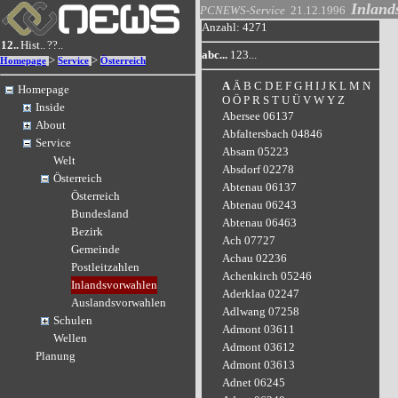
Inland
PCNEWS-Service
21.12.1996
Anzahl: 4271
12..
Hist..
??..
abc...
123...
>
>
Homepage
Service
Österreich
A
Ä
B
C
D
E
F
G
H
I
J
K
L
M
N
Homepage
O
Ö
P
R
S
T
U
Ü
V
W
Y
Z
Inside
Abersee 06137
About
Abfaltersbach 04846
Service
Absam 05223
Welt
Absdorf 02278
Österreich
Abtenau 06137
Österreich
Abtenau 06243
Bundesland
Abtenau 06463
Bezirk
Ach 07727
Gemeinde
Achau 02236
Postleitzahlen
Achenkirch 05246
Inlandsvorwahlen
Aderklaa 02247
Auslandsvorwahlen
Adlwang 07258
Schulen
Admont 03611
Wellen
Admont 03612
Planung
Admont 03613
Adnet 06245