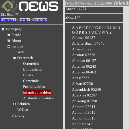
Inland
PCNEWS-Service
21.12.1996
Anzahl: 4271
12..
Hist..
??..
abc...
123...
>
>
Homepage
Service
Österreich
A
Ä
B
C
D
E
F
G
H
I
J
K
L
M
N
Homepage
O
Ö
P
R
S
T
U
Ü
V
W
Y
Z
Inside
Abersee 06137
About
Abfaltersbach 04846
Service
Absam 05223
Welt
Absdorf 02278
Österreich
Abtenau 06137
Österreich
Abtenau 06243
Bundesland
Abtenau 06463
Bezirk
Ach 07727
Gemeinde
Achau 02236
Postleitzahlen
Achenkirch 05246
Inlandsvorwahlen
Aderklaa 02247
Auslandsvorwahlen
Adlwang 07258
Schulen
Admont 03611
Wellen
Admont 03612
Planung
Admont 03613
Adnet 06245