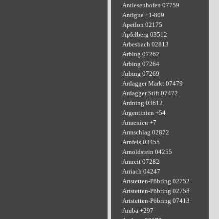
Antiesenhofen 07759
Antigua +1-809
Apetlon 02175
Apfelberg 03512
Arbesbach 02813
Arbing 07262
Arbing 07264
Arbing 07269
Ardagger Markt 07479
Ardagger Stift 07472
Ardning 03612
Argentinien +54
Armenien +7
Armschlag 02872
Arnfels 03455
Arnoldstein 04255
Arnreit 07282
Arriach 04247
Artstetten-Pöbring 02752
Artstetten-Pöbring 02758
Artstetten-Pöbring 07413
Aruba +297