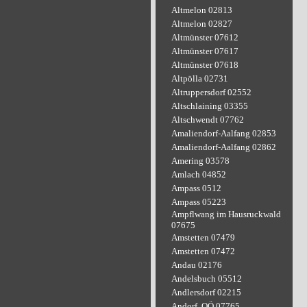
Altmelon 02813
Altmelon 02827
Altmünster 07612
Altmünster 07617
Altmünster 07618
Altpölla 02731
Altruppersdorf 02552
Altschlaining 03355
Altschwendt 07762
Amaliendorf-Aalfang 02853
Amaliendorf-Aalfang 02862
Amering 03578
Amlach 04852
Ampass 0512
Ampass 05223
Ampflwang im Hausruckwald
07675
Amstetten 07479
Amstetten 07472
Andau 02176
Andelsbuch 05512
Andlersdorf 02215
Andorf, OÖ 07765