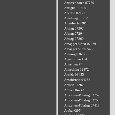
Antiesenhofen 07759
Antigua +1-809
Apetlon 02175
Apfelberg 03512
Arbesbach 02813
Arbing 07262
Arbing 07264
Arbing 07269
Ardagger Markt 07479
Ardagger Stift 07472
Ardning 03612
Argentinien +54
Armenien +7
Armschlag 02872
Arnfels 03455
Arnoldstein 04255
Arnreit 07282
Arriach 04247
Artstetten-Pöbring 02752
Artstetten-Pöbring 02758
Artstetten-Pöbring 07413
Aruba +297