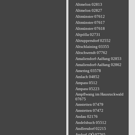
Altmelon 02813
Altmelon 02827
Altmünster 07612
Altmünster 07617
Altmünster 07618
Altpölla 02731
Altruppersdorf 02552
Altschlaining 03355
Altschwendt 07762
Amaliendorf-Aalfang 02853
Amaliendorf-Aalfang 02862
Amering 03578
Amlach 04852
Ampass 0512
Ampass 05223
Ampflwang im Hausruckwald
07675
Amstetten 07479
Amstetten 07472
Andau 02176
Andelsbuch 05512
Andlersdorf 02215
Andorf, OÖ 07765