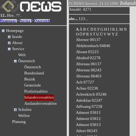
Inland
PCNEWS-Service
21.12.1996
Anzahl: 4271
12..
Hist..
??..
abc...
123...
>
>
Homepage
Service
Österreich
A
Ä
B
C
D
E
F
G
H
I
J
K
L
M
N
Homepage
O
Ö
P
R
S
T
U
Ü
V
W
Y
Z
Inside
Abersee 06137
About
Abfaltersbach 04846
Service
Absam 05223
Welt
Absdorf 02278
Österreich
Abtenau 06137
Österreich
Abtenau 06243
Bundesland
Abtenau 06463
Bezirk
Ach 07727
Gemeinde
Achau 02236
Postleitzahlen
Achenkirch 05246
Inlandsvorwahlen
Aderklaa 02247
Auslandsvorwahlen
Adlwang 07258
Schulen
Admont 03611
Wellen
Admont 03612
Planung
Admont 03613
Adnet 06245