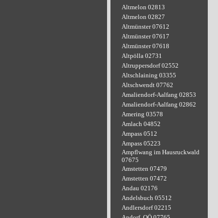
Altmelon 02813
Altmelon 02827
Altmünster 07612
Altmünster 07617
Altmünster 07618
Altpölla 02731
Altruppersdorf 02552
Altschlaining 03355
Altschwendt 07762
Amaliendorf-Aalfang 02853
Amaliendorf-Aalfang 02862
Amering 03578
Amlach 04852
Ampass 0512
Ampass 05223
Ampflwang im Hausruckwald
07675
Amstetten 07479
Amstetten 07472
Andau 02176
Andelsbuch 05512
Andlersdorf 02215
Andorf, OÖ 07765