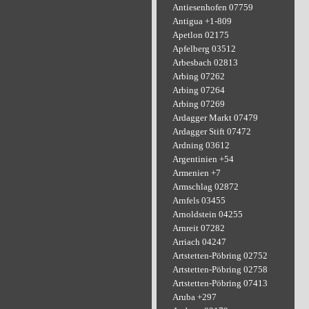
Antiesenhofen 07759
Antigua +1-809
Apetlon 02175
Apfelberg 03512
Arbesbach 02813
Arbing 07262
Arbing 07264
Arbing 07269
Ardagger Markt 07479
Ardagger Stift 07472
Ardning 03612
Argentinien +54
Armenien +7
Armschlag 02872
Arnfels 03455
Arnoldstein 04255
Arnreit 07282
Arriach 04247
Artstetten-Pöbring 02752
Artstetten-Pöbring 02758
Artstetten-Pöbring 07413
Aruba +297