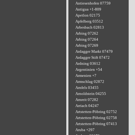
Antiesenhofen 07759
Antigua +1-809
Apetlon 02175
Apfelberg 03512
Arbesbach 02813
Arbing 07262
Arbing 07264
Arbing 07269
Ardagger Markt 07479
Ardagger Stift 07472
Ardning 03612
Argentinien +54
Armenien +7
Armschlag 02872
Arnfels 03455
Arnoldstein 04255
Arnreit 07282
Arriach 04247
Artstetten-Pöbring 02752
Artstetten-Pöbring 02758
Artstetten-Pöbring 07413
Aruba +297