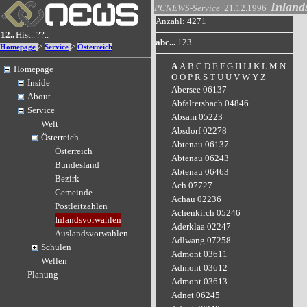
Inland
PCNEWS-Service
21.12.1996
Anzahl: 4271
12..
Hist..
??..
abc...
123...
>
>
Homepage
Service
Österreich
A
Ä
B
C
D
E
F
G
H
I
J
K
L
M
N
Homepage
O
Ö
P
R
S
T
U
Ü
V
W
Y
Z
Inside
Abersee 06137
About
Abfaltersbach 04846
Service
Absam 05223
Welt
Absdorf 02278
Österreich
Abtenau 06137
Österreich
Abtenau 06243
Bundesland
Abtenau 06463
Bezirk
Ach 07727
Gemeinde
Achau 02236
Postleitzahlen
Achenkirch 05246
Inlandsvorwahlen
Aderklaa 02247
Auslandsvorwahlen
Adlwang 07258
Schulen
Admont 03611
Wellen
Admont 03612
Planung
Admont 03613
Adnet 06245