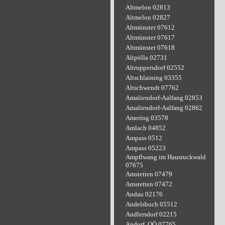
Altmelon 02813
Altmelon 02827
Altmünster 07612
Altmünster 07617
Altmünster 07618
Altpölla 02731
Altruppersdorf 02552
Altschlaining 03355
Altschwendt 07762
Amaliendorf-Aalfang 02853
Amaliendorf-Aalfang 02862
Amering 03578
Amlach 04852
Ampass 0512
Ampass 05223
Ampflwang im Hausruckwald
07675
Amstetten 07479
Amstetten 07472
Andau 02176
Andelsbuch 05512
Andlersdorf 02215
Andorf, OÖ 07765