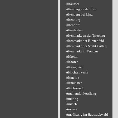
Altaussee
Altenberg an der Rax
Altenberg bei Linz
Altenburg
Altendorf
Altenfelden
Altenmarkt an der Triesting
Altenmarkt bei Fürstenfeld
Altenmarkt bei Sankt Gallen
Altenmarkt im Pongau
Altheim
Althofen
Altlengbach
Altlichtenwarth
Altmelon
Altmünster
Altschwendt
Amaliendorf-Aalfang
Amering
Amlach
Ampass
Ampflwang im Hausruckwald