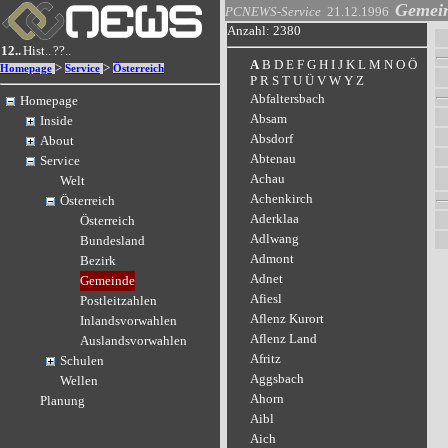
Gemei
PCNEWS-Service
21.12.1996
Anzahl: 2380
12..
Hist..
??..
A
B
D
E
F
G
H
I
J
K
L
M
N
O
Ö
>
>
Homepage
Service
Österreich
P
R
S
T
U
Ü
V
W
Y
Z
Abfaltersbach
Homepage
Absam
Inside
Absdorf
About
Abtenau
Service
Achau
Welt
Achenkirch
Österreich
Aderklaa
Österreich
Adlwang
Bundesland
Admont
Bezirk
Adnet
Gemeinde
Afiesl
Postleitzahlen
Aflenz Kurort
Inlandsvorwahlen
Aflenz Land
Auslandsvorwahlen
Afritz
Schulen
Aggsbach
Wellen
Ahorn
Planung
Aibl
Aich