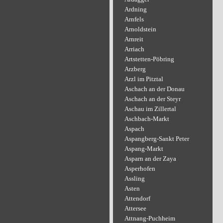
Ardning
Arnfels
Arnoldstein
Arnreit
Arriach
Artstetten-Pöbring
Arzberg
Arzl im Pitztal
Aschach an der Donau
Aschach an der Steyr
Aschau im Zillertal
Aschbach-Markt
Aspach
Aspangberg-Sankt Peter
Aspang-Markt
Asparn an der Zaya
Asperhofen
Assling
Asten
Attendorf
Attersee
Attnang-Puchheim