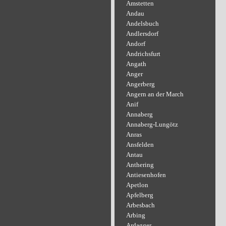
Amstetten
Andau
Andelsbuch
Andlersdorf
Andorf
Andrichsfurt
Angath
Anger
Angerberg
Angern an der March
Anif
Annaberg
Annaberg-Lungötz
Anras
Ansfelden
Antau
Anthering
Antiesenhofen
Apetlon
Apfelberg
Arbesbach
Arbing
Ardagger