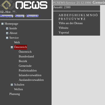
Gemei
PCNEWS-Service
21.12.1996
Anzahl: 2380
12..
Hist..
??..
A
B
D
E
F
G
H
I
J
K
L
M
N
O
Ö
>
>
Homepage
Service
Österreich
P
R
S
T
U
Ü
V
W
Y
Z
Ybbs an der Donau
Homepage
Ybbsitz
Inside
Yspertal
About
Service
Welt
Österreich
Österreich
Bundesland
Bezirk
Gemeinde
Postleitzahlen
Inlandsvorwahlen
Auslandsvorwahlen
Schulen
Wellen
Planung