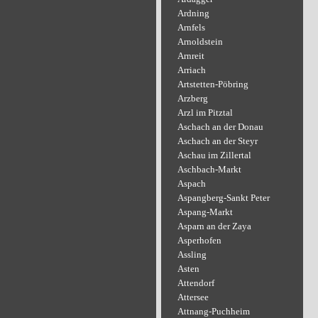
Ardning
Arnfels
Arnoldstein
Arnreit
Arriach
Artstetten-Pöbring
Arzberg
Arzl im Pitztal
Aschach an der Donau
Aschach an der Steyr
Aschau im Zillertal
Aschbach-Markt
Aspach
Aspangberg-Sankt Peter
Aspang-Markt
Asparn an der Zaya
Asperhofen
Assling
Asten
Attendorf
Attersee
Attnang-Puchheim