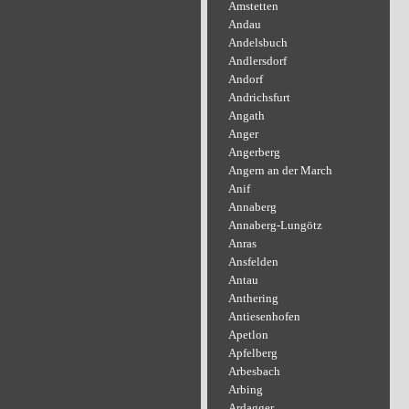
Amstetten
Andau
Andelsbuch
Andlersdorf
Andorf
Andrichsfurt
Angath
Anger
Angerberg
Angern an der March
Anif
Annaberg
Annaberg-Lungötz
Anras
Ansfelden
Antau
Anthering
Antiesenhofen
Apetlon
Apfelberg
Arbesbach
Arbing
Ardagger