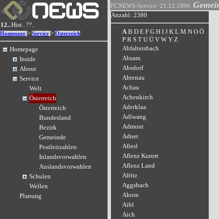
Gemei
PCNEWS-Service
21.12.1996
Anzahl: 2380
12..
Hist..
??..
A
B
D
E
F
G
H
I
J
K
L
M
N
O
Ö
>
>
Homepage
Service
Österreich
P
R
S
T
U
Ü
V
W
Y
Z
Abfaltersbach
Homepage
Absam
Inside
Absdorf
About
Abtenau
Service
Achau
Welt
Achenkirch
Österreich
Aderklaa
Österreich
Adlwang
Bundesland
Admont
Bezirk
Adnet
Gemeinde
Afiesl
Postleitzahlen
Aflenz Kurort
Inlandsvorwahlen
Aflenz Land
Auslandsvorwahlen
Afritz
Schulen
Aggsbach
Wellen
Ahorn
Planung
Aibl
Aich