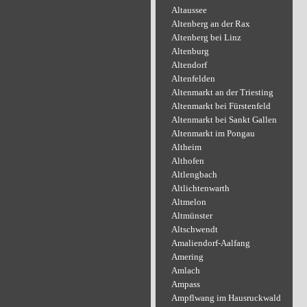
Altaussee
Altenberg an der Rax
Altenberg bei Linz
Altenburg
Altendorf
Altenfelden
Altenmarkt an der Triesting
Altenmarkt bei Fürstenfeld
Altenmarkt bei Sankt Gallen
Altenmarkt im Pongau
Altheim
Althofen
Altlengbach
Altlichtenwarth
Altmelon
Altmünster
Altschwendt
Amaliendorf-Aalfang
Amering
Amlach
Ampass
Ampflwang im Hausruckwald