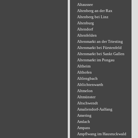
Altaussee
Altenberg an der Rax
Altenberg bei Linz
Altenburg
Altendorf
Altenfelden
Altenmarkt an der Triesting
Altenmarkt bei Fürstenfeld
Altenmarkt bei Sankt Gallen
Altenmarkt im Pongau
Altheim
Althofen
Altlengbach
Altlichtenwarth
Altmelon
Altmünster
Altschwendt
Amaliendorf-Aalfang
Amering
Amlach
Ampass
Ampflwang im Hausruckwald