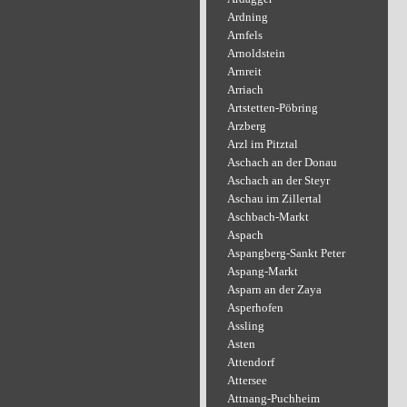
Ardning
Arnfels
Arnoldstein
Arnreit
Arriach
Artstetten-Pöbring
Arzberg
Arzl im Pitztal
Aschach an der Donau
Aschach an der Steyr
Aschau im Zillertal
Aschbach-Markt
Aspach
Aspangberg-Sankt Peter
Aspang-Markt
Asparn an der Zaya
Asperhofen
Assling
Asten
Attendorf
Attersee
Attnang-Puchheim