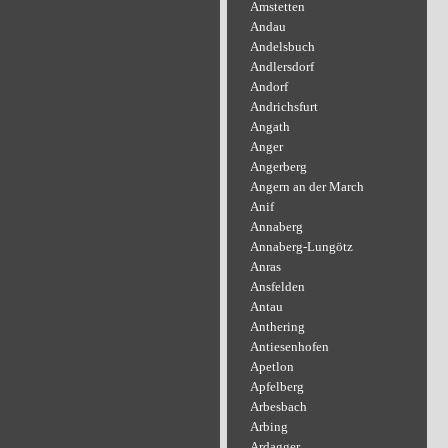
Amstetten
Andau
Andelsbuch
Andlersdorf
Andorf
Andrichsfurt
Angath
Anger
Angerberg
Angern an der March
Anif
Annaberg
Annaberg-Lungötz
Anras
Ansfelden
Antau
Anthering
Antiesenhofen
Apetlon
Apfelberg
Arbesbach
Arbing
Ardagger