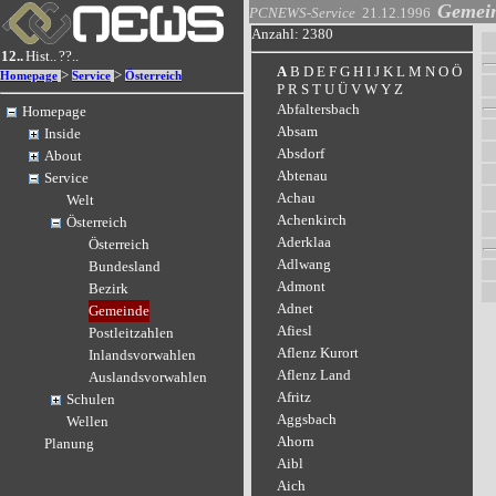
Gemei
PCNEWS-Service
21.12.1996
Anzahl: 2380
12..
Hist..
??..
A
B
D
E
F
G
H
I
J
K
L
M
N
O
Ö
>
>
Homepage
Service
Österreich
P
R
S
T
U
Ü
V
W
Y
Z
Abfaltersbach
Homepage
Absam
Inside
Absdorf
About
Abtenau
Service
Achau
Welt
Achenkirch
Österreich
Aderklaa
Österreich
Adlwang
Bundesland
Admont
Bezirk
Adnet
Gemeinde
Afiesl
Postleitzahlen
Aflenz Kurort
Inlandsvorwahlen
Aflenz Land
Auslandsvorwahlen
Afritz
Schulen
Aggsbach
Wellen
Ahorn
Planung
Aibl
Aich