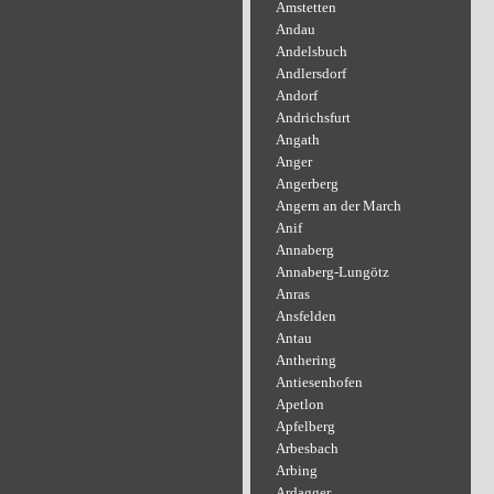
Amstetten
Andau
Andelsbuch
Andlersdorf
Andorf
Andrichsfurt
Angath
Anger
Angerberg
Angern an der March
Anif
Annaberg
Annaberg-Lungötz
Anras
Ansfelden
Antau
Anthering
Antiesenhofen
Apetlon
Apfelberg
Arbesbach
Arbing
Ardagger