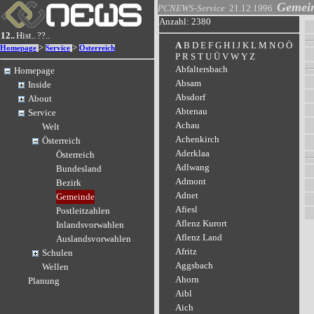
Gemei
PCNEWS-Service
21.12.1996
Anzahl: 2380
12..
Hist..
??..
A
B
D
E
F
G
H
I
J
K
L
M
N
O
Ö
>
>
Homepage
Service
Österreich
P
R
S
T
U
Ü
V
W
Y
Z
Abfaltersbach
Homepage
Absam
Inside
Absdorf
About
Abtenau
Service
Achau
Welt
Achenkirch
Österreich
Aderklaa
Österreich
Adlwang
Bundesland
Admont
Bezirk
Adnet
Gemeinde
Afiesl
Postleitzahlen
Aflenz Kurort
Inlandsvorwahlen
Aflenz Land
Auslandsvorwahlen
Afritz
Schulen
Aggsbach
Wellen
Ahorn
Planung
Aibl
Aich