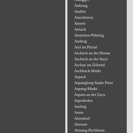
Ardning
Arnfels
Arnoldstein
Arnreit
Arriach
Artstetten-Pöbring
Arzberg
Arzl im Pitztal
Aschach an der Donau
Aschach an der Steyr
Aschau im Zillertal
Aschbach-Markt
Aspach
Aspangberg-Sankt Peter
Aspang-Markt
Asparn an der Zaya
Asperhofen
Assling
Asten
Attendorf
Attersee
Attnang-Puchheim