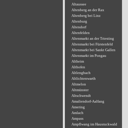
Altaussee
Altenberg an der Rax
Altenberg bei Linz
Altenburg
Altendorf
Altenfelden
Altenmarkt an der Triesting
Altenmarkt bei Fürstenfeld
Altenmarkt bei Sankt Gallen
Altenmarkt im Pongau
Altheim
Althofen
Altlengbach
Altlichtenwarth
Altmelon
Altmünster
Altschwendt
Amaliendorf-Aalfang
Amering
Amlach
Ampass
Ampflwang im Hausruckwald