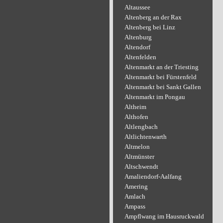
Altaussee
Altenberg an der Rax
Altenberg bei Linz
Altenburg
Altendorf
Altenfelden
Altenmarkt an der Triesting
Altenmarkt bei Fürstenfeld
Altenmarkt bei Sankt Gallen
Altenmarkt im Pongau
Altheim
Althofen
Altlengbach
Altlichtenwarth
Altmelon
Altmünster
Altschwendt
Amaliendorf-Aalfang
Amering
Amlach
Ampass
Ampflwang im Hausruckwald