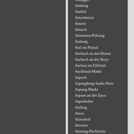
Ardning
Arnfels
Arnoldstein
Arnreit
Arriach
Artstetten-Pöbring
Arzberg
Arzl im Pitztal
Aschach an der Donau
Aschach an der Steyr
Aschau im Zillertal
Aschbach-Markt
Aspach
Aspangberg-Sankt Peter
Aspang-Markt
Asparn an der Zaya
Asperhofen
Assling
Asten
Attendorf
Attersee
Attnang-Puchheim