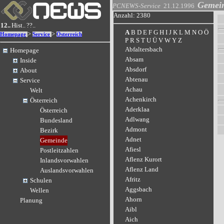
Gemei
PCNEWS-Service
21.12.1996
Anzahl: 2380
12..
Hist..
??..
A
B
D
E
F
G
H
I
J
K
L
M
N
O
Ö
>
>
Homepage
Service
Österreich
P
R
S
T
U
Ü
V
W
Y
Z
Abfaltersbach
Homepage
Absam
Inside
Absdorf
About
Abtenau
Service
Achau
Welt
Achenkirch
Österreich
Aderklaa
Österreich
Adlwang
Bundesland
Admont
Bezirk
Adnet
Gemeinde
Afiesl
Postleitzahlen
Aflenz Kurort
Inlandsvorwahlen
Aflenz Land
Auslandsvorwahlen
Afritz
Schulen
Aggsbach
Wellen
Ahorn
Planung
Aibl
Aich