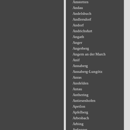
Amstetten
Andau
Andelsbuch
Andlersdorf
Andorf
Andrichsfurt
Angath
Anger
Angerberg
Angern an der March
Anif
Annaberg
Annaberg-Lungötz
Anras
Ansfelden
Antau
Anthering
Antiesenhofen
Apetlon
Apfelberg
Arbesbach
Arbing
Ardagger