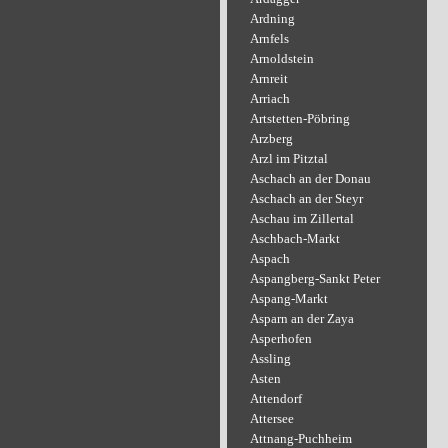
Ardning
Arnfels
Arnoldstein
Arnreit
Arriach
Artstetten-Pöbring
Arzberg
Arzl im Pitztal
Aschach an der Donau
Aschach an der Steyr
Aschau im Zillertal
Aschbach-Markt
Aspach
Aspangberg-Sankt Peter
Aspang-Markt
Asparn an der Zaya
Asperhofen
Assling
Asten
Attendorf
Attersee
Attnang-Puchheim