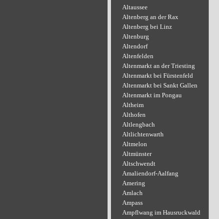
Altaussee
Altenberg an der Rax
Altenberg bei Linz
Altenburg
Altendorf
Altenfelden
Altenmarkt an der Triesting
Altenmarkt bei Fürstenfeld
Altenmarkt bei Sankt Gallen
Altenmarkt im Pongau
Altheim
Althofen
Altlengbach
Altlichtenwarth
Altmelon
Altmünster
Altschwendt
Amaliendorf-Aalfang
Amering
Amlach
Ampass
Ampflwang im Hausruckwald