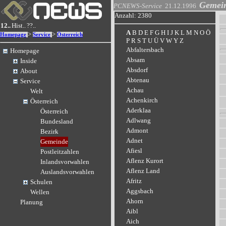
Gemei
PCNEWS-Service
21.12.1996
Anzahl: 2380
12..
Hist..
??..
A
B
D
E
F
G
H
I
J
K
L
M
N
O
Ö
>
>
Homepage
Service
Österreich
P
R
S
T
U
Ü
V
W
Y
Z
Abfaltersbach
Homepage
Absam
Inside
Absdorf
About
Abtenau
Service
Achau
Welt
Achenkirch
Österreich
Aderklaa
Österreich
Adlwang
Bundesland
Admont
Bezirk
Adnet
Gemeinde
Afiesl
Postleitzahlen
Aflenz Kurort
Inlandsvorwahlen
Aflenz Land
Auslandsvorwahlen
Afritz
Schulen
Aggsbach
Wellen
Ahorn
Planung
Aibl
Aich