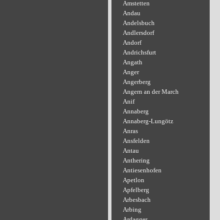
Amstetten
Andau
Andelsbuch
Andlersdorf
Andorf
Andrichsfurt
Angath
Anger
Angerberg
Angern an der March
Anif
Annaberg
Annaberg-Lungötz
Anras
Ansfelden
Antau
Anthering
Antiesenhofen
Apetlon
Apfelberg
Arbesbach
Arbing
Ardagger