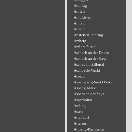
Ardning
Arnfels
Arnoldstein
Arnreit
Arriach
Artstetten-Pöbring
Arzberg
Arzl im Pitztal
Aschach an der Donau
Aschach an der Steyr
Aschau im Zillertal
Aschbach-Markt
Aspach
Aspangberg-Sankt Peter
Aspang-Markt
Asparn an der Zaya
Asperhofen
Assling
Asten
Attendorf
Attersee
Attnang-Puchheim