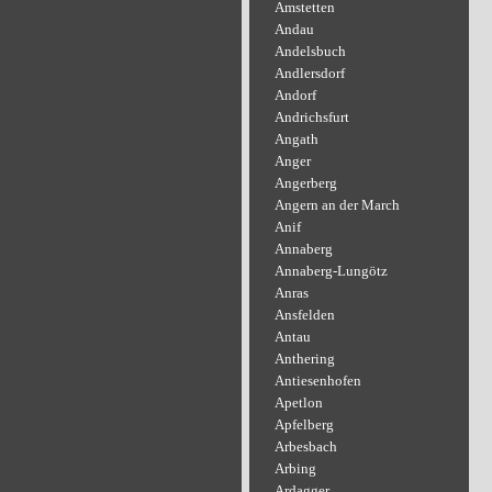
Amstetten
Andau
Andelsbuch
Andlersdorf
Andorf
Andrichsfurt
Angath
Anger
Angerberg
Angern an der March
Anif
Annaberg
Annaberg-Lungötz
Anras
Ansfelden
Antau
Anthering
Antiesenhofen
Apetlon
Apfelberg
Arbesbach
Arbing
Ardagger