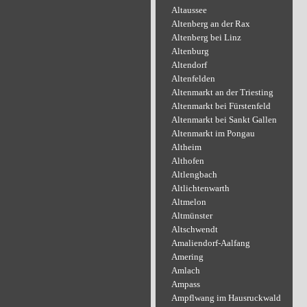
Altaussee
Altenberg an der Rax
Altenberg bei Linz
Altenburg
Altendorf
Altenfelden
Altenmarkt an der Triesting
Altenmarkt bei Fürstenfeld
Altenmarkt bei Sankt Gallen
Altenmarkt im Pongau
Altheim
Althofen
Altlengbach
Altlichtenwarth
Altmelon
Altmünster
Altschwendt
Amaliendorf-Aalfang
Amering
Amlach
Ampass
Ampflwang im Hausruckwald