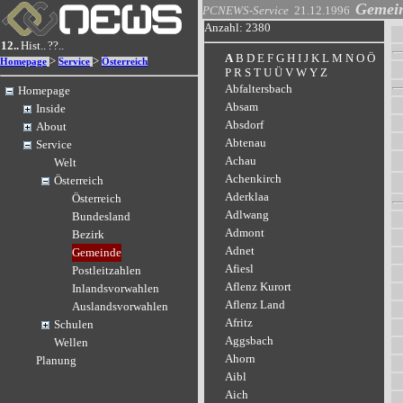
Gemei
PCNEWS-Service
21.12.1996
Anzahl: 2380
12..
Hist..
??..
A
B
D
E
F
G
H
I
J
K
L
M
N
O
Ö
>
>
Homepage
Service
Österreich
P
R
S
T
U
Ü
V
W
Y
Z
Abfaltersbach
Homepage
Absam
Inside
Absdorf
About
Abtenau
Service
Achau
Welt
Achenkirch
Österreich
Aderklaa
Österreich
Adlwang
Bundesland
Admont
Bezirk
Adnet
Gemeinde
Afiesl
Postleitzahlen
Aflenz Kurort
Inlandsvorwahlen
Aflenz Land
Auslandsvorwahlen
Afritz
Schulen
Aggsbach
Wellen
Ahorn
Planung
Aibl
Aich