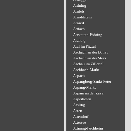
Ardning
Arnfels
Arnoldstein
Arnreit
Arriach
Artstetten-Pöbring
Arzberg
Arzl im Pitztal
Aschach an der Donau
Aschach an der Steyr
Aschau im Zillertal
Aschbach-Markt
Aspach
Aspangberg-Sankt Peter
Aspang-Markt
Asparn an der Zaya
Asperhofen
Assling
Asten
Attendorf
Attersee
Attnang-Puchheim