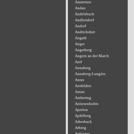
Amstetten
Andau
Andelsbuch
Andlersdorf
Andorf
Andrichsfurt
Angath
Anger
Angerberg
Angern an der March
Anif
Annaberg
Annaberg-Lungötz
Anras
Ansfelden
Antau
Anthering
Antiesenhofen
Apetlon
Apfelberg
Arbesbach
Arbing
Ardagger