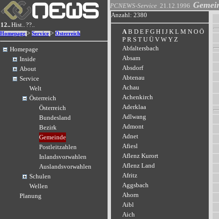
Gemei
PCNEWS-Service
21.12.1996
Anzahl: 2380
12..
Hist..
??..
A
B
D
E
F
G
H
I
J
K
L
M
N
O
Ö
>
>
Homepage
Service
Österreich
P
R
S
T
U
Ü
V
W
Y
Z
Abfaltersbach
Homepage
Absam
Inside
Absdorf
About
Abtenau
Service
Achau
Welt
Achenkirch
Österreich
Aderklaa
Österreich
Adlwang
Bundesland
Admont
Bezirk
Adnet
Gemeinde
Afiesl
Postleitzahlen
Aflenz Kurort
Inlandsvorwahlen
Aflenz Land
Auslandsvorwahlen
Afritz
Schulen
Aggsbach
Wellen
Ahorn
Planung
Aibl
Aich