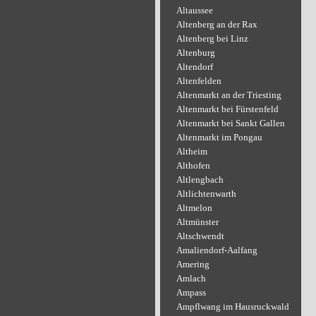
Altaussee
Altenberg an der Rax
Altenberg bei Linz
Altenburg
Altendorf
Altenfelden
Altenmarkt an der Triesting
Altenmarkt bei Fürstenfeld
Altenmarkt bei Sankt Gallen
Altenmarkt im Pongau
Altheim
Althofen
Altlengbach
Altlichtenwarth
Altmelon
Altmünster
Altschwendt
Amaliendorf-Aalfang
Amering
Amlach
Ampass
Ampflwang im Hausruckwald