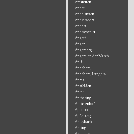
Amstetten
Andau
Andelsbuch
Andlersdorf
Andorf
Andrichsfurt
Angath
Anger
Angerberg
Angern an der March
Anif
Annaberg
Annaberg-Lungötz
Anras
Ansfelden
Antau
Anthering
Antiesenhofen
Apetlon
Apfelberg
Arbesbach
Arbing
Ardagger