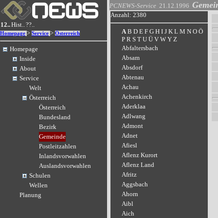
Gemei
PCNEWS-Service
21.12.1996
Anzahl: 2380
12..
Hist..
??..
A
B
D
E
F
G
H
I
J
K
L
M
N
O
Ö
>
>
Homepage
Service
Österreich
P
R
S
T
U
Ü
V
W
Y
Z
Abfaltersbach
Homepage
Absam
Inside
Absdorf
About
Abtenau
Service
Achau
Welt
Achenkirch
Österreich
Aderklaa
Österreich
Adlwang
Bundesland
Admont
Bezirk
Adnet
Gemeinde
Afiesl
Postleitzahlen
Aflenz Kurort
Inlandsvorwahlen
Aflenz Land
Auslandsvorwahlen
Afritz
Schulen
Aggsbach
Wellen
Ahorn
Planung
Aibl
Aich