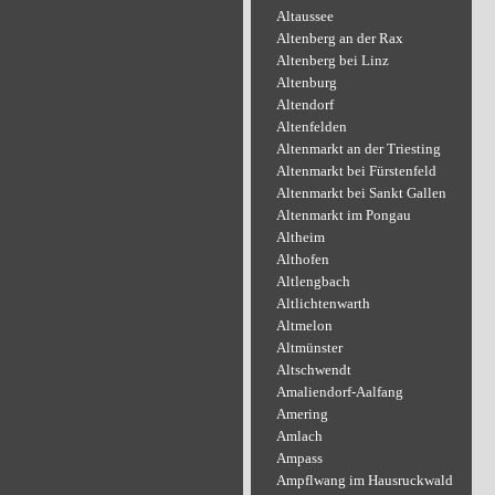
Altaussee
Altenberg an der Rax
Altenberg bei Linz
Altenburg
Altendorf
Altenfelden
Altenmarkt an der Triesting
Altenmarkt bei Fürstenfeld
Altenmarkt bei Sankt Gallen
Altenmarkt im Pongau
Altheim
Althofen
Altlengbach
Altlichtenwarth
Altmelon
Altmünster
Altschwendt
Amaliendorf-Aalfang
Amering
Amlach
Ampass
Ampflwang im Hausruckwald