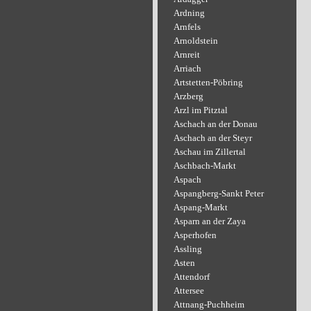
Ardning
Arnfels
Arnoldstein
Arnreit
Arriach
Artstetten-Pöbring
Arzberg
Arzl im Pitztal
Aschach an der Donau
Aschach an der Steyr
Aschau im Zillertal
Aschbach-Markt
Aspach
Aspangberg-Sankt Peter
Aspang-Markt
Asparn an der Zaya
Asperhofen
Assling
Asten
Attendorf
Attersee
Attnang-Puchheim