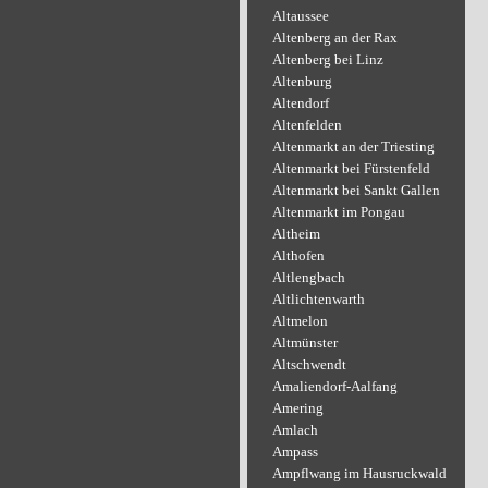
Altaussee
Altenberg an der Rax
Altenberg bei Linz
Altenburg
Altendorf
Altenfelden
Altenmarkt an der Triesting
Altenmarkt bei Fürstenfeld
Altenmarkt bei Sankt Gallen
Altenmarkt im Pongau
Altheim
Althofen
Altlengbach
Altlichtenwarth
Altmelon
Altmünster
Altschwendt
Amaliendorf-Aalfang
Amering
Amlach
Ampass
Ampflwang im Hausruckwald