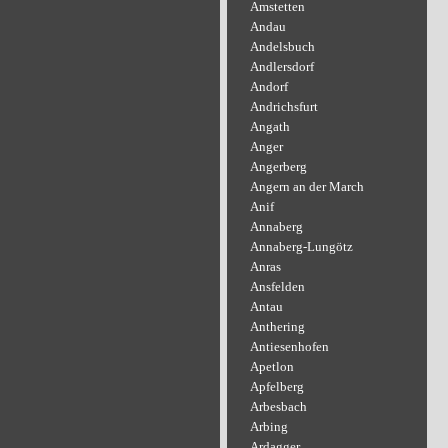
Amstetten
Andau
Andelsbuch
Andlersdorf
Andorf
Andrichsfurt
Angath
Anger
Angerberg
Angern an der March
Anif
Annaberg
Annaberg-Lungötz
Anras
Ansfelden
Antau
Anthering
Antiesenhofen
Apetlon
Apfelberg
Arbesbach
Arbing
Ardagger