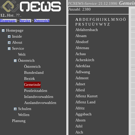
Gemei
PCNEWS-Service
21.12.1996
Anzahl: 2380
12..
Hist..
??..
A
B
D
E
F
G
H
I
J
K
L
M
N
O
Ö
>
>
Homepage
Service
Österreich
P
R
S
T
U
Ü
V
W
Y
Z
Abfaltersbach
Homepage
Absam
Inside
Absdorf
About
Abtenau
Service
Achau
Welt
Achenkirch
Österreich
Aderklaa
Österreich
Adlwang
Bundesland
Admont
Bezirk
Adnet
Gemeinde
Afiesl
Postleitzahlen
Aflenz Kurort
Inlandsvorwahlen
Aflenz Land
Auslandsvorwahlen
Afritz
Schulen
Aggsbach
Wellen
Ahorn
Planung
Aibl
Aich