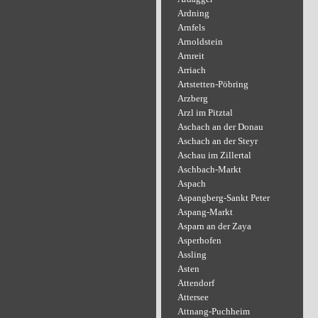
Ardning
Arnfels
Arnoldstein
Arnreit
Arriach
Artstetten-Pöbring
Arzberg
Arzl im Pitztal
Aschach an der Donau
Aschach an der Steyr
Aschau im Zillertal
Aschbach-Markt
Aspach
Aspangberg-Sankt Peter
Aspang-Markt
Asparn an der Zaya
Asperhofen
Assling
Asten
Attendorf
Attersee
Attnang-Puchheim