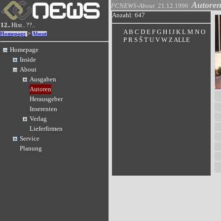
Autore
PCNEWS-About
21.12.1996
Anzahl: 647
12..
Hist..
??..
A
B
C
D
E
F
G
H
I
J
K
L
M
N
O
>
Homepage
About
P
R
S
Š
T
U
V
W
Z
ALLE
Homepage
Inside
About
Ausgaben
Autoren
Herausgeber
Inserenten
Verlag
Lieferfirmen
Service
Planung