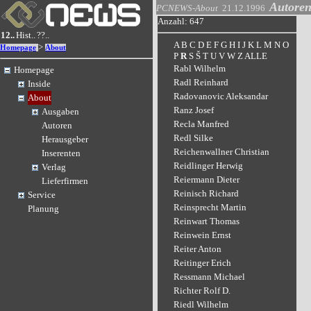
Autore
PCNEWS-About
21.12.1996
Anzahl: 647
12..
Hist..
??..
A
B
C
D
E
F
G
H
I
J
K
L
M
N
O
>
Homepage
About
P
R
S
Š
T
U
V
W
Z
ALLE
Rabl Wilhelm
Homepage
Radl Reinhard
Inside
Radovanovic Aleksandar
About
Ranz Josef
Ausgaben
Recla Manfred
Autoren
Redl Silke
Herausgeber
Reichenwallner Christian
Inserenten
Reidlinger Herwig
Verlag
Reiermann Dieter
Lieferfirmen
Reinisch Richard
Service
Reinsprecht Martin
Planung
Reinwart Thomas
Reinwein Ernst
Reiter Anton
Reitinger Erich
Ressmann Michael
Richter Rolf D.
Riedl Wilhelm