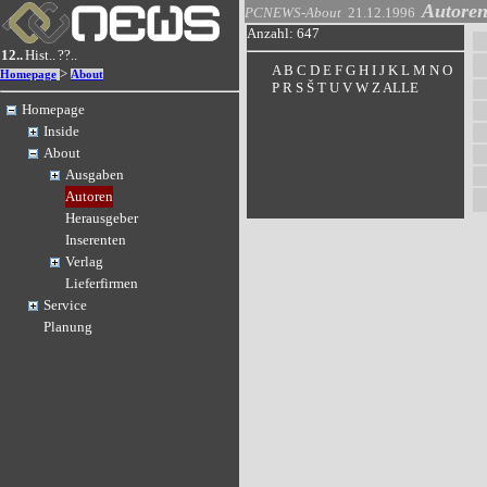
Autore
PCNEWS-About
21.12.1996
Anzahl: 647
12..
Hist..
??..
A
B
C
D
E
F
G
H
I
J
K
L
M
N
O
>
Homepage
About
P
R
S
Š
T
U
V
W
Z
ALLE
Homepage
Inside
About
Ausgaben
Autoren
Herausgeber
Inserenten
Verlag
Lieferfirmen
Service
Planung