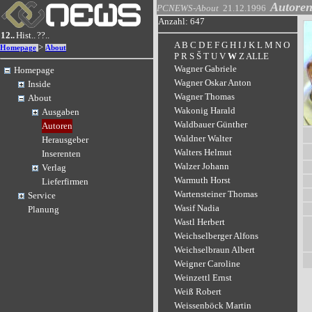
Autore
PCNEWS-About
21.12.1996
Anzahl: 647
12..
Hist..
??..
A
B
C
D
E
F
G
H
I
J
K
L
M
N
O
>
Homepage
About
P
R
S
Š
T
U
V
W
Z
ALLE
Wagner Gabriele
Homepage
Wagner Oskar Anton
Inside
Wagner Thomas
About
Wakonig Harald
Ausgaben
Waldbauer Günther
Autoren
Waldner Walter
Herausgeber
Walters Helmut
Inserenten
Walzer Johann
Verlag
Warmuth Horst
Lieferfirmen
Wartensteiner Thomas
Service
Wasif Nadia
Planung
Wastl Herbert
Weichselberger Alfons
Weichselbraun Albert
Weigner Caroline
Weinzettl Ernst
Weiß Robert
Weissenböck Martin