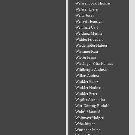
Weissenböck Thomas
Weisser Dieter
Weitz Josef
Wenzel Heinrich
Wernhart Carl
Wertjanz Martin
Widder Fridebert
Wiederhofer Hubert
Wiesauer Kurt
Wieser Franz
Wiesinger Fritz Helmut
Wildberger Andreas
Willert Andreas
Winkler Franz
Winkler Norbert
Winkler Peter
Wipfler Alexandra
Witt-Dörring Rudolf
Wöhrl Manfred
Wolfmayr Holger
Wrba Jürgen
Würinger Peter