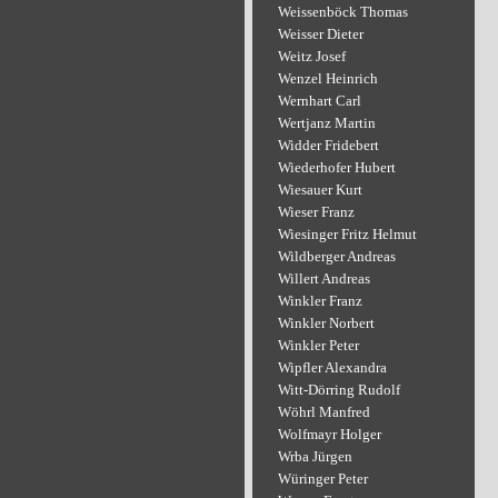
Weissenböck Thomas
Weisser Dieter
Weitz Josef
Wenzel Heinrich
Wernhart Carl
Wertjanz Martin
Widder Fridebert
Wiederhofer Hubert
Wiesauer Kurt
Wieser Franz
Wiesinger Fritz Helmut
Wildberger Andreas
Willert Andreas
Winkler Franz
Winkler Norbert
Winkler Peter
Wipfler Alexandra
Witt-Dörring Rudolf
Wöhrl Manfred
Wolfmayr Holger
Wrba Jürgen
Würinger Peter