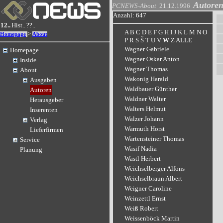
Autore
PCNEWS-About
21.12.1996
Anzahl: 647
12..
Hist..
??..
A
B
C
D
E
F
G
H
I
J
K
L
M
N
O
>
Homepage
About
P
R
S
Š
T
U
V
W
Z
ALLE
Wagner Gabriele
Homepage
Wagner Oskar Anton
Inside
Wagner Thomas
About
Wakonig Harald
Ausgaben
Waldbauer Günther
Autoren
Waldner Walter
Herausgeber
Walters Helmut
Inserenten
Walzer Johann
Verlag
Warmuth Horst
Lieferfirmen
Wartensteiner Thomas
Service
Wasif Nadia
Planung
Wastl Herbert
Weichselberger Alfons
Weichselbraun Albert
Weigner Caroline
Weinzettl Ernst
Weiß Robert
Weissenböck Martin