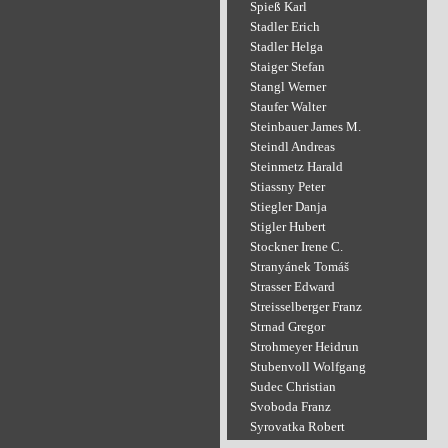
Spieß Karl
Stadler Erich
Stadler Helga
Staiger Stefan
Stangl Werner
Staufer Walter
Steinbauer James M.
Steindl Andreas
Steinmetz Harald
Stiassny Peter
Stiegler Danja
Stigler Hubert
Stockner Irene C.
Stranyánek Tomáš
Strasser Edward
Streisselberger Franz
Strnad Gregor
Strohmeyer Heidrun
Stubenvoll Wolfgang
Sudec Christian
Svoboda Franz
Syrovatka Robert