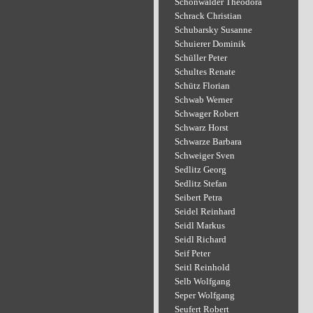
Schönwälder Theodora
Schrack Christian
Schubarsky Susanne
Schuierer Dominik
Schüller Peter
Schultes Renate
Schütz Florian
Schwab Werner
Schwager Robert
Schwarz Horst
Schwarze Barbara
Schweiger Sven
Sedlitz Georg
Sedlitz Stefan
Seibert Petra
Seidel Reinhard
Seidl Markus
Seidl Richard
Seif Peter
Seitl Reinhold
Selb Wolfgang
Seper Wolfgang
Seufert Robert