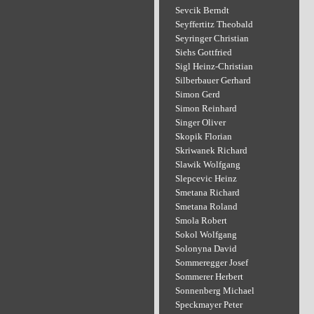
Sevcik Berndt
Seyffertitz Theobald
Seyringer Christian
Siehs Gottfried
Sigl Heinz-Christian
Silberbauer Gerhard
Simon Gerd
Simon Reinhard
Singer Oliver
Skopik Florian
Skriwanek Richard
Slawik Wolfgang
Slepcevic Heinz
Smetana Richard
Smetana Roland
Smola Robert
Sokol Wolfgang
Solonyna David
Sommeregger Josef
Sommerer Herbert
Sonnenberg Michael
Speckmayer Peter