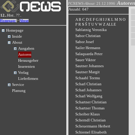
Autore
PCNEWS-About
21.12.1996
Anzahl: 647
12..
Hist..
??..
A
B
C
D
E
F
G
H
I
J
K
L
M
N
O
>
Homepage
About
P
R
S
Š
T
U
V
W
Z
ALLE
Sablatnig Veronika
Homepage
Sabor Christian
Inside
Sabor Josef
About
Sailer Hermann
Ausgaben
Salaquarda Peter
Autoren
Sauer Viktor
Herausgeber
Sautner Johannes
Inserenten
Sautner Margit
Verlag
Schaabl Teemu
Lieferfirmen
Scharl Christian
Service
Scharl Johannes
Planung
Scharl Wolfgang
Schartner Christian
Schartner Thomas
Scheiber Klaus
Scherndl Christian
Scheuermann Herbert
Schiemel Elisabeth