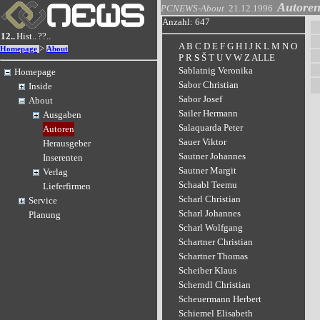
Autore
PCNEWS-About
21.12.1996
Anzahl: 647
12..
Hist..
??..
A
B
C
D
E
F
G
H
I
J
K
L
M
N
O
>
Homepage
About
P
R
S
Š
T
U
V
W
Z
ALLE
Sablatnig Veronika
Homepage
Sabor Christian
Inside
Sabor Josef
About
Sailer Hermann
Ausgaben
Salaquarda Peter
Autoren
Sauer Viktor
Herausgeber
Sautner Johannes
Inserenten
Sautner Margit
Verlag
Schaabl Teemu
Lieferfirmen
Scharl Christian
Service
Scharl Johannes
Planung
Scharl Wolfgang
Schartner Christian
Schartner Thomas
Scheiber Klaus
Scherndl Christian
Scheuermann Herbert
Schiemel Elisabeth