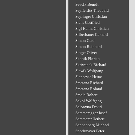
Sevcik Berndt
Seyffertitz Theobald
Seyringer Christian
Siehs Gottfried
Sigl Heinz-Christian
Silberbauer Gerhard
Simon Gerd
Simon Reinhard
Singer Oliver
Skopik Florian
Skriwanek Richard
Slawik Wolfgang
Slepcevic Heinz
Smetana Richard
Smetana Roland
Smola Robert
Sokol Wolfgang
Solonyna David
Sommeregger Josef
Sommerer Herbert
Sonnenberg Michael
Speckmayer Peter