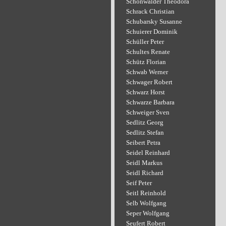
Schönwälder Theodora
Schrack Christian
Schubarsky Susanne
Schuierer Dominik
Schüller Peter
Schultes Renate
Schütz Florian
Schwab Werner
Schwager Robert
Schwarz Horst
Schwarze Barbara
Schweiger Sven
Sedlitz Georg
Sedlitz Stefan
Seibert Petra
Seidel Reinhard
Seidl Markus
Seidl Richard
Seif Peter
Seitl Reinhold
Selb Wolfgang
Seper Wolfgang
Seufert Robert