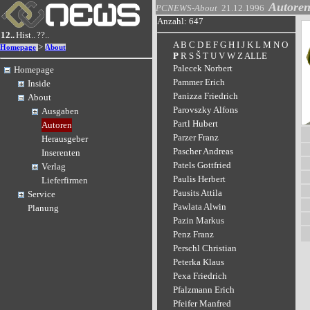
Autore
PCNEWS-About
21.12.1996
Anzahl: 647
12..
Hist..
??..
A
B
C
D
E
F
G
H
I
J
K
L
M
N
O
>
Homepage
About
P
R
S
Š
T
U
V
W
Z
ALLE
Palecek Norbert
Homepage
Pammer Erich
Inside
Panizza Friedrich
About
Parovszky Alfons
Ausgaben
Partl Hubert
Autoren
Parzer Franz
Herausgeber
Pascher Andreas
Inserenten
Patels Gottfried
Verlag
Paulis Herbert
Lieferfirmen
Pausits Attila
Service
Pawlata Alwin
Planung
Pazin Markus
Penz Franz
Perschl Christian
Peterka Klaus
Pexa Friedrich
Pfalzmann Erich
Pfeifer Manfred