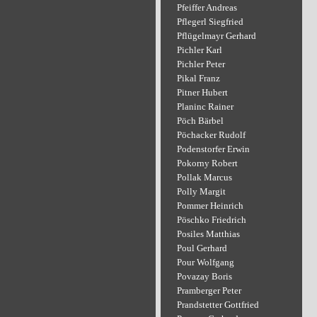
Pfeiffer Andreas
Pflegerl Siegfried
Pflügelmayr Gerhard
Pichler Karl
Pichler Peter
Pikal Franz
Pitner Hubert
Planinc Rainer
Pöch Bärbel
Pöchacker Rudolf
Podenstorfer Erwin
Pokorny Robert
Pollak Marcus
Polly Margit
Pommer Heinrich
Pöschko Friedrich
Posiles Matthias
Poul Gerhard
Pour Wolfgang
Povazay Boris
Pramberger Peter
Prandstetter Gottfried