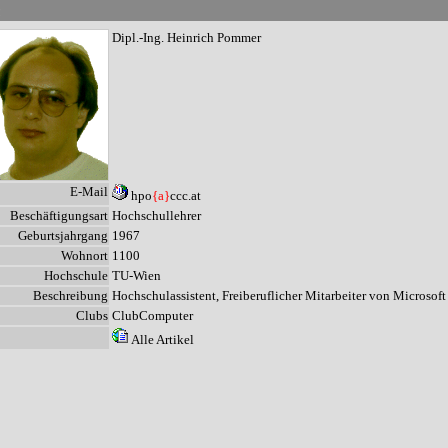
n
Dipl.-Ing. Heinrich Pommer
E-Mail
hpo
{a}
ccc.at
Beschäftigungsart
Hochschullehrer
Geburtsjahrgang
1967
Wohnort
1100
Hochschule
TU-Wien
Beschreibung
Hochschulassistent, Freiberuflicher Mitarbeiter von Microso
Clubs
ClubComputer
Alle Artikel