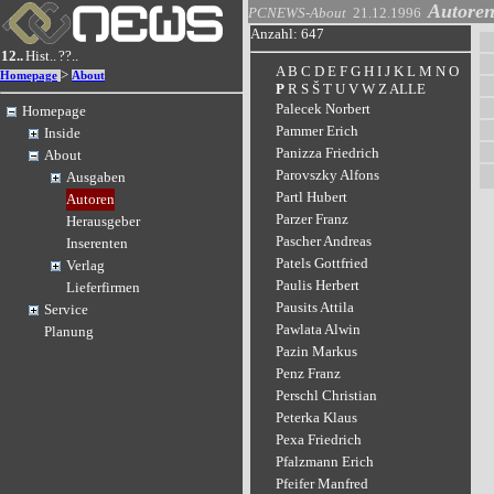
Autore
PCNEWS-About
21.12.1996
Anzahl: 647
12..
Hist..
??..
A
B
C
D
E
F
G
H
I
J
K
L
M
N
O
>
Homepage
About
P
R
S
Š
T
U
V
W
Z
ALLE
Palecek Norbert
Homepage
Pammer Erich
Inside
Panizza Friedrich
About
Parovszky Alfons
Ausgaben
Partl Hubert
Autoren
Parzer Franz
Herausgeber
Pascher Andreas
Inserenten
Patels Gottfried
Verlag
Paulis Herbert
Lieferfirmen
Pausits Attila
Service
Pawlata Alwin
Planung
Pazin Markus
Penz Franz
Perschl Christian
Peterka Klaus
Pexa Friedrich
Pfalzmann Erich
Pfeifer Manfred