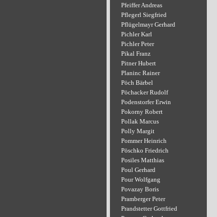
Pfeiffer Andreas
Pflegerl Siegfried
Pflügelmayr Gerhard
Pichler Karl
Pichler Peter
Pikal Franz
Pitner Hubert
Planinc Rainer
Pöch Bärbel
Pöchacker Rudolf
Podenstorfer Erwin
Pokorny Robert
Pollak Marcus
Polly Margit
Pommer Heinrich
Pöschko Friedrich
Posiles Matthias
Poul Gerhard
Pour Wolfgang
Povazay Boris
Pramberger Peter
Prandstetter Gottfried