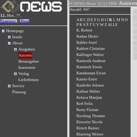
Autore
PCNEWS-About
21.12.1996
Anzahl: 647
12..
Hist..
??..
A
B
C
D
E
F
G
H
I
J
K
L
M
N
O
>
Homepage
About
P
R
S
Š
T
U
V
W
Z
ALLE
K. Robert
Homepage
Kadan Dieter
Inside
Kahler Josef
About
Kahlert Christine
Ausgaben
Kallinger Walter
Autoren
Kamenik Andreas
Herausgeber
Kaminek Erwin
Inserenten
Karaduman Ercan
Verlag
Karner Ernst
Lieferfirmen
Kashofer Johann
Service
Kathan Walter
Planung
Kelava Marijan
Kerl Felix
Kerry Florian
Kirchtag Thomas
Kirowitz Nicole
Kirsch Rainer
Klaering Werner