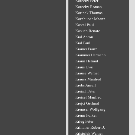
Korecky Peter
Korecky Roman
Korinek Thomas
Kornhuber Johann
Kostal Paul
Kosuch Renate
Kral Anton
Kral Paul
Kramer Franz
Krammer Hermann
Krann Helmut
Kraus Uwe
Krause Werner
Krausz Manfred
Krebs Arnulf
Kreiml Peter
Kreisel Manfred
Krejci Gerhard
Kremser Wolfgang
Krenn Folker
Krieg Peter
Krimmer Robert J.
Kristufek Werner