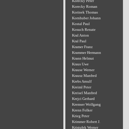
Korecky Peter
Korecky Roman
Korinek Thomas
Kornhuber Johann
Kostal Paul
Kosuch Renate
Kral Anton
Kral Paul
Kramer Franz
Krammer Hermann
Krann Helmut
Kraus Uwe
Krause Werner
Krausz Manfred
Krebs Arnulf
Kreiml Peter
Kreisel Manfred
Krejci Gerhard
Kremser Wolfgang
Krenn Folker
Krieg Peter
Krimmer Robert J.
Kristufek Werner