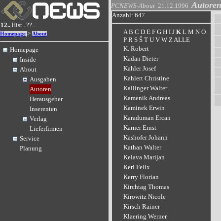
Autore
PCNEWS-About
21.12.1996
Anzahl: 647
12..
Hist..
??..
A
B
C
D
E
F
G
H
I
J
K
L
M
N
O
>
Homepage
About
P
R
S
Š
T
U
V
W
Z
ALLE
K. Robert
Homepage
Kadan Dieter
Inside
Kahler Josef
About
Kahlert Christine
Ausgaben
Kallinger Walter
Autoren
Kamenik Andreas
Herausgeber
Kaminek Erwin
Inserenten
Karaduman Ercan
Verlag
Karner Ernst
Lieferfirmen
Kashofer Johann
Service
Kathan Walter
Planung
Kelava Marijan
Kerl Felix
Kerry Florian
Kirchtag Thomas
Kirowitz Nicole
Kirsch Rainer
Klaering Werner