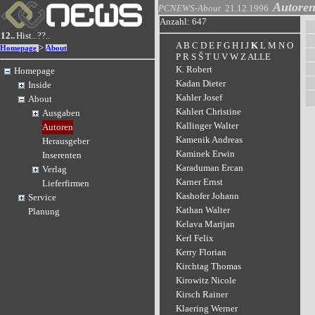
Autore
PCNEWS-About
21.12.1996
Anzahl: 647
12..
Hist..
??..
A
B
C
D
E
F
G
H
I
J
K
L
M
N
O
>
Homepage
About
P
R
S
Š
T
U
V
W
Z
ALLE
K. Robert
Homepage
Kadan Dieter
Inside
Kahler Josef
About
Kahlert Christine
Ausgaben
Kallinger Walter
Autoren
Kamenik Andreas
Herausgeber
Kaminek Erwin
Inserenten
Karaduman Ercan
Verlag
Karner Ernst
Lieferfirmen
Kashofer Johann
Service
Kathan Walter
Planung
Kelava Marijan
Kerl Felix
Kerry Florian
Kirchtag Thomas
Kirowitz Nicole
Kirsch Rainer
Klaering Werner