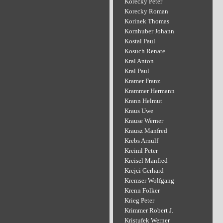
Korecky Peter
Korecky Roman
Korinek Thomas
Kornhuber Johann
Kostal Paul
Kosuch Renate
Kral Anton
Kral Paul
Kramer Franz
Krammer Hermann
Krann Helmut
Kraus Uwe
Krause Werner
Krausz Manfred
Krebs Arnulf
Kreiml Peter
Kreisel Manfred
Krejci Gerhard
Kremser Wolfgang
Krenn Folker
Krieg Peter
Krimmer Robert J.
Kristufek Werner