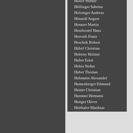
Holler Werner
Höllinger Sabrina
Holzinger Andreas
Hörandl August
Horauer Martin
Hornbostel Hans
Horvath Franz
Hoschek Robert
Hübel Christian
Hubeny Helmut
Huber Ernst
Huber Stefan
Huber Thomas
Hubmann Alexander
Humenberger Edmund
Humer Christian
Hummer Hermann
Hunger Oliver
Hütthaler Matthias