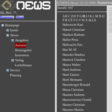
Autore
PCNEWS-About
21.12.1996
Anzahl: 647
12..
Hist..
??..
A
B
C
D
E
F
G
H
I
J
K
L
M
N
O
>
Homepage
About
P
R
S
Š
T
U
V
W
Z
ALLE
Habenicht Karl
Homepage
Haberl Christian
Inside
Haidner Barbara
About
Haller Petra
Ausgaben
Hallwachs Eric
Autoren
Han M.-W.
Herausgeber
Haneder Markus
Inserenten
Hanisch Günther
Verlag
Hanus Walter
Lieferfirmen
Hartl Andreas
Service
Hartl Günter
Planung
Hartl Hermann
Hasenberger Ronald
Hassa Christian
Haumer Andreas
Hausensteiner Gerald
Hauser Christian
Hausner Martin