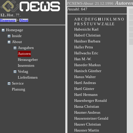
Autore
PCNEWS-About
21.12.1996
Anzahl: 647
12..
Hist..
??..
A
B
C
D
E
F
G
H
I
J
K
L
M
N
O
>
Homepage
About
P
R
S
Š
T
U
V
W
Z
ALLE
Habenicht Karl
Homepage
Haberl Christian
Inside
Haidner Barbara
About
Haller Petra
Ausgaben
Hallwachs Eric
Autoren
Han M.-W.
Herausgeber
Haneder Markus
Inserenten
Hanisch Günther
Verlag
Hanus Walter
Lieferfirmen
Hartl Andreas
Service
Hartl Günter
Planung
Hartl Hermann
Hasenberger Ronald
Hassa Christian
Haumer Andreas
Hausensteiner Gerald
Hauser Christian
Hausner Martin