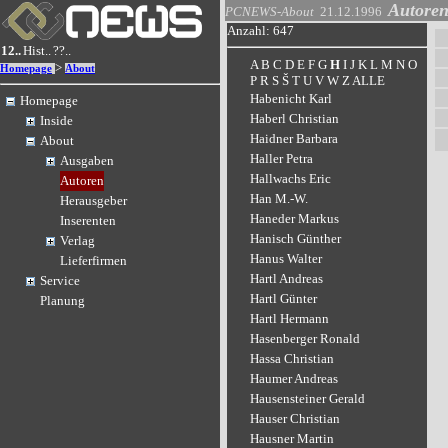
Autore
PCNEWS-About
21.12.1996
Anzahl: 647
12..
Hist..
??..
A
B
C
D
E
F
G
H
I
J
K
L
M
N
O
>
Homepage
About
P
R
S
Š
T
U
V
W
Z
ALLE
Habenicht Karl
Homepage
Haberl Christian
Inside
Haidner Barbara
About
Haller Petra
Ausgaben
Hallwachs Eric
Autoren
Han M.-W.
Herausgeber
Haneder Markus
Inserenten
Hanisch Günther
Verlag
Hanus Walter
Lieferfirmen
Hartl Andreas
Service
Hartl Günter
Planung
Hartl Hermann
Hasenberger Ronald
Hassa Christian
Haumer Andreas
Hausensteiner Gerald
Hauser Christian
Hausner Martin