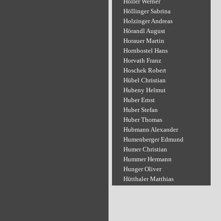
Holler Werner
Höllinger Sabrina
Holzinger Andreas
Hörandl August
Horauer Martin
Hornbostel Hans
Horvath Franz
Hoschek Robert
Hübel Christian
Hubeny Helmut
Huber Ernst
Huber Stefan
Huber Thomas
Hubmann Alexander
Humenberger Edmund
Humer Christian
Hummer Hermann
Hunger Oliver
Hütthaler Matthias