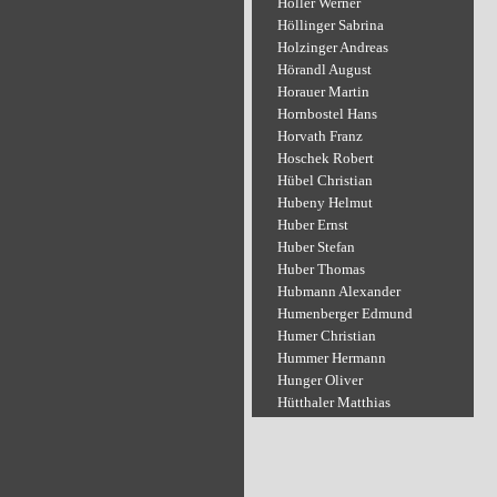
Holler Werner
Höllinger Sabrina
Holzinger Andreas
Hörandl August
Horauer Martin
Hornbostel Hans
Horvath Franz
Hoschek Robert
Hübel Christian
Hubeny Helmut
Huber Ernst
Huber Stefan
Huber Thomas
Hubmann Alexander
Humenberger Edmund
Humer Christian
Hummer Hermann
Hunger Oliver
Hütthaler Matthias