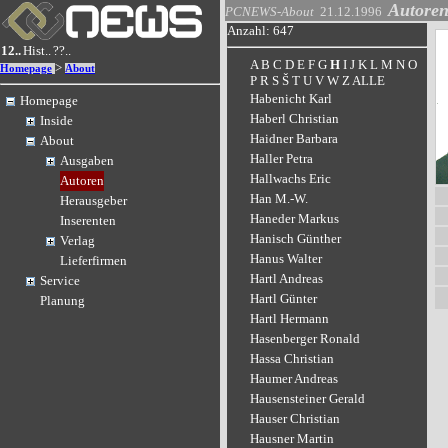
Autore
PCNEWS-About
21.12.1996
Anzahl: 647
12..
Hist..
??..
A
B
C
D
E
F
G
H
I
J
K
L
M
N
O
>
Homepage
About
P
R
S
Š
T
U
V
W
Z
ALLE
Habenicht Karl
Homepage
Haberl Christian
Inside
Haidner Barbara
About
Haller Petra
Ausgaben
Hallwachs Eric
Autoren
Han M.-W.
Herausgeber
Haneder Markus
Inserenten
Hanisch Günther
Verlag
Hanus Walter
Lieferfirmen
Hartl Andreas
Service
Hartl Günter
Planung
Hartl Hermann
Hasenberger Ronald
Hassa Christian
Haumer Andreas
Hausensteiner Gerald
Hauser Christian
Hausner Martin