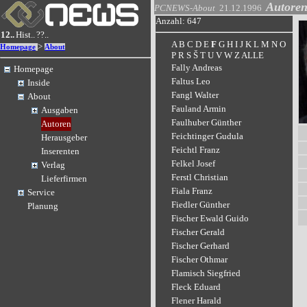
Autore
PCNEWS-About
21.12.1996
Anzahl: 647
12..
Hist..
??..
A
B
C
D
E
F
G
H
I
J
K
L
M
N
O
>
Homepage
About
P
R
S
Š
T
U
V
W
Z
ALLE
Fally Andreas
Homepage
Faltus Leo
Inside
Fangl Walter
About
Fauland Armin
Ausgaben
Faulhuber Günther
Autoren
Feichtinger Gudula
Herausgeber
Feichtl Franz
Inserenten
Felkel Josef
Verlag
Ferstl Christian
Lieferfirmen
Fiala Franz
Service
Fiedler Günther
Planung
Fischer Ewald Guido
Fischer Gerald
Fischer Gerhard
Fischer Othmar
Flamisch Siegfried
Fleck Eduard
Flener Harald