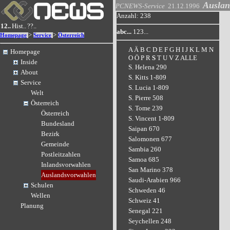
Auslan
PCNEWS-Service
21.12.1996
Anzahl: 238
12..
Hist..
??..
abc...
123...
>
>
Homepage
Service
Österreich
A
Ä
B
C
D
E
F
G
H
I
J
K
L
M
N
Homepage
O
Ö
P
R
S
T
U
V
Z
ALLE
Inside
S. Helena 290
About
S. Kitts 1-809
Service
S. Lucia 1-809
Welt
S. Pierre 508
Österreich
S. Tome 239
Österreich
S. Vincent 1-809
Bundesland
Saipan 670
Bezirk
Salomonen 677
Gemeinde
Sambia 260
Postleitzahlen
Samoa 685
Inlandsvorwahlen
San Marino 378
Auslandsvorwahlen
Saudi-Arabien 966
Schulen
Schweden 46
Wellen
Schweiz 41
Planung
Senegal 221
Seychellen 248