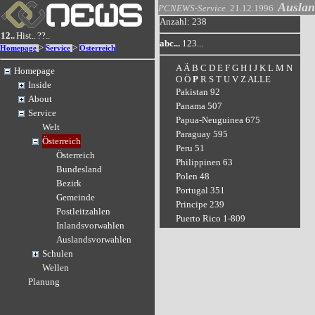
Auslan
PCNEWS-Service
21.12.1996
Anzahl: 238
12..
Hist..
??..
abc...
123...
>
>
Homepage
Service
Österreich
A
Ä
B
C
D
E
F
G
H
I
J
K
L
M
N
Homepage
O
Ö
P
R
S
T
U
V
Z
ALLE
Inside
Pakistan 92
About
Panama 507
Service
Papua-Neuguinea 675
Welt
Paraguay 595
Österreich
Peru 51
Österreich
Philippinen 63
Bundesland
Polen 48
Bezirk
Portugal 351
Gemeinde
Principe 239
Postleitzahlen
Puerto Rico 1-809
Inlandsvorwahlen
Auslandsvorwahlen
Schulen
Wellen
Planung