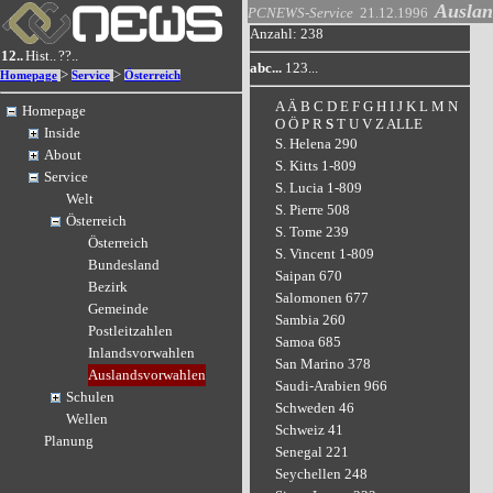
Auslan
PCNEWS-Service
21.12.1996
Anzahl: 238
12..
Hist..
??..
abc...
123...
>
>
Homepage
Service
Österreich
A
Ä
B
C
D
E
F
G
H
I
J
K
L
M
N
Homepage
O
Ö
P
R
S
T
U
V
Z
ALLE
Inside
S. Helena 290
About
S. Kitts 1-809
Service
S. Lucia 1-809
Welt
S. Pierre 508
Österreich
S. Tome 239
Österreich
S. Vincent 1-809
Bundesland
Saipan 670
Bezirk
Salomonen 677
Gemeinde
Sambia 260
Postleitzahlen
Samoa 685
Inlandsvorwahlen
San Marino 378
Auslandsvorwahlen
Saudi-Arabien 966
Schulen
Schweden 46
Wellen
Schweiz 41
Planung
Senegal 221
Seychellen 248