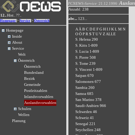
Auslan
PCNEWS-Service
21.12.1996
Anzahl: 238
12..
Hist..
??..
abc...
123...
>
>
Homepage
Service
Österreich
A
Ä
B
C
D
E
F
G
H
I
J
K
L
M
N
Homepage
O
Ö
P
R
S
T
U
V
Z
ALLE
Inside
S. Helena 290
About
S. Kitts 1-809
Service
S. Lucia 1-809
Welt
S. Pierre 508
Österreich
S. Tome 239
Österreich
S. Vincent 1-809
Bundesland
Saipan 670
Bezirk
Salomonen 677
Gemeinde
Sambia 260
Postleitzahlen
Samoa 685
Inlandsvorwahlen
San Marino 378
Auslandsvorwahlen
Saudi-Arabien 966
Schulen
Schweden 46
Wellen
Schweiz 41
Planung
Senegal 221
Seychellen 248