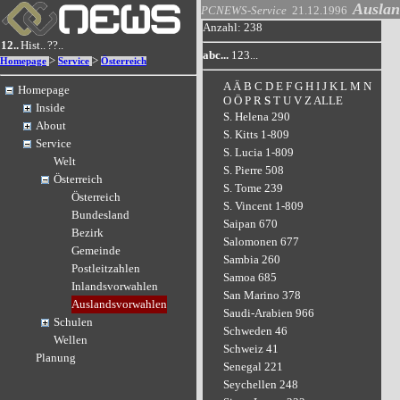
Auslan
PCNEWS-Service
21.12.1996
Anzahl: 238
12..
Hist..
??..
abc...
123...
>
>
Homepage
Service
Österreich
A
Ä
B
C
D
E
F
G
H
I
J
K
L
M
N
Homepage
O
Ö
P
R
S
T
U
V
Z
ALLE
Inside
S. Helena 290
About
S. Kitts 1-809
Service
S. Lucia 1-809
Welt
S. Pierre 508
Österreich
S. Tome 239
Österreich
S. Vincent 1-809
Bundesland
Saipan 670
Bezirk
Salomonen 677
Gemeinde
Sambia 260
Postleitzahlen
Samoa 685
Inlandsvorwahlen
San Marino 378
Auslandsvorwahlen
Saudi-Arabien 966
Schulen
Schweden 46
Wellen
Schweiz 41
Planung
Senegal 221
Seychellen 248