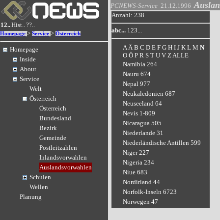
Auslan
PCNEWS-Service
21.12.1996
Anzahl: 238
12..
Hist..
??..
abc...
123...
>
>
Homepage
Service
Österreich
A
Ä
B
C
D
E
F
G
H
I
J
K
L
M
N
Homepage
O
Ö
P
R
S
T
U
V
Z
ALLE
Inside
Namibia 264
About
Nauru 674
Service
Nepal 977
Welt
Neukaledonien 687
Österreich
Neuseeland 64
Österreich
Nevis 1-809
Bundesland
Nicaragua 505
Bezirk
Niederlande 31
Gemeinde
Niederländische Antillen 599
Postleitzahlen
Niger 227
Inlandsvorwahlen
Nigeria 234
Auslandsvorwahlen
Niue 683
Schulen
Nordirland 44
Wellen
Norfolk-Inseln 6723
Planung
Norwegen 47