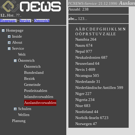
Auslan
PCNEWS-Service
21.12.1996
Anzahl: 238
12..
Hist..
??..
abc...
123...
>
>
Homepage
Service
Österreich
A
Ä
B
C
D
E
F
G
H
I
J
K
L
M
N
Homepage
O
Ö
P
R
S
T
U
V
Z
ALLE
Inside
Namibia 264
About
Nauru 674
Service
Nepal 977
Welt
Neukaledonien 687
Österreich
Neuseeland 64
Österreich
Nevis 1-809
Bundesland
Nicaragua 505
Bezirk
Niederlande 31
Gemeinde
Niederländische Antillen 599
Postleitzahlen
Niger 227
Inlandsvorwahlen
Nigeria 234
Auslandsvorwahlen
Niue 683
Schulen
Nordirland 44
Wellen
Norfolk-Inseln 6723
Planung
Norwegen 47