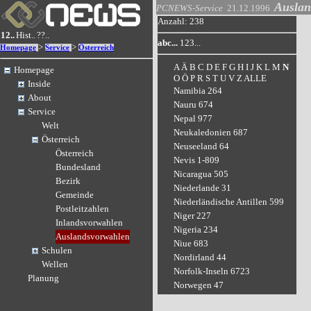
Auslan
PCNEWS-Service
21.12.1996
Anzahl: 238
12..
Hist..
??..
abc...
123...
>
>
Homepage
Service
Österreich
A
Ä
B
C
D
E
F
G
H
I
J
K
L
M
N
Homepage
O
Ö
P
R
S
T
U
V
Z
ALLE
Inside
Namibia 264
About
Nauru 674
Service
Nepal 977
Welt
Neukaledonien 687
Österreich
Neuseeland 64
Österreich
Nevis 1-809
Bundesland
Nicaragua 505
Bezirk
Niederlande 31
Gemeinde
Niederländische Antillen 599
Postleitzahlen
Niger 227
Inlandsvorwahlen
Nigeria 234
Auslandsvorwahlen
Niue 683
Schulen
Nordirland 44
Wellen
Norfolk-Inseln 6723
Planung
Norwegen 47