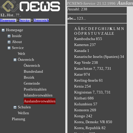
Auslan
PCNEWS-Service
21.12.1996
Anzahl: 238
12..
Hist..
??..
abc...
123...
>
>
Homepage
Service
Österreich
A
Ä
B
C
D
E
F
G
H
I
J
K
L
M
N
Homepage
O
Ö
P
R
S
T
U
V
Z
ALLE
Inside
Kambodscha 855
About
Kamerun 237
Service
Kanada 1
Welt
Kanarische Inseln (Spanien) 34
Österreich
Kap Verde 238
Österreich
Kasachstan 7, 732, 731
Bundesland
Katar 974
Bezirk
Keeling-Inseln 61
Gemeinde
Kenia 254
Postleitzahlen
Kirgisistan 7, 733, 731
Inlandsvorwahlen
Kiribati 686
Auslandsvorwahlen
Kolumbien 57
Schulen
Komoren 269
Wellen
Kongo 242
Planung
Korea, Demokr. VR 850
Korea, Republik 82