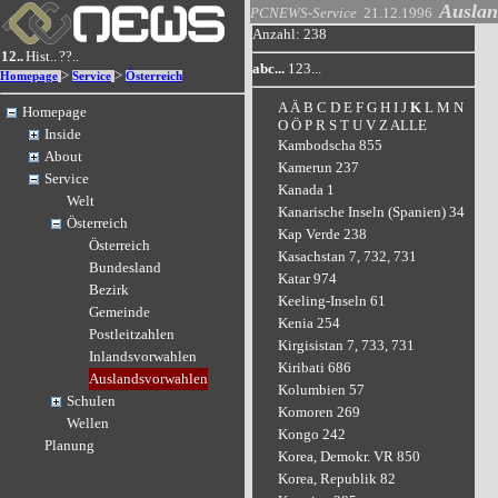
Auslan
PCNEWS-Service
21.12.1996
Anzahl: 238
12..
Hist..
??..
abc...
123...
>
>
Homepage
Service
Österreich
A
Ä
B
C
D
E
F
G
H
I
J
K
L
M
N
Homepage
O
Ö
P
R
S
T
U
V
Z
ALLE
Inside
Kambodscha 855
About
Kamerun 237
Service
Kanada 1
Welt
Kanarische Inseln (Spanien) 34
Österreich
Kap Verde 238
Österreich
Kasachstan 7, 732, 731
Bundesland
Katar 974
Bezirk
Keeling-Inseln 61
Gemeinde
Kenia 254
Postleitzahlen
Kirgisistan 7, 733, 731
Inlandsvorwahlen
Kiribati 686
Auslandsvorwahlen
Kolumbien 57
Schulen
Komoren 269
Wellen
Kongo 242
Planung
Korea, Demokr. VR 850
Korea, Republik 82